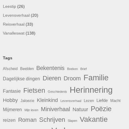
Leestip
(26)
Levensverhaal
(20)
Reisverhaal
(33)
Vanalleswat
(138)
Tags
Bekentenis
Afscheid
Beelden
Boeken
Brief
Familie
Dieren
Droom
Dagelijkse dingen
Herinnering
Fietsen
Fantasie
Geschiedenis
Hobby
Kleinkind
Liefde
Jaloezie
Lezen
Macht
Levensverhaal
Poëzie
Miniverhaal
Natuur
Mijmeren
Mijn leven
Vakantie
Schrijven
Roman
reizen
Slapen