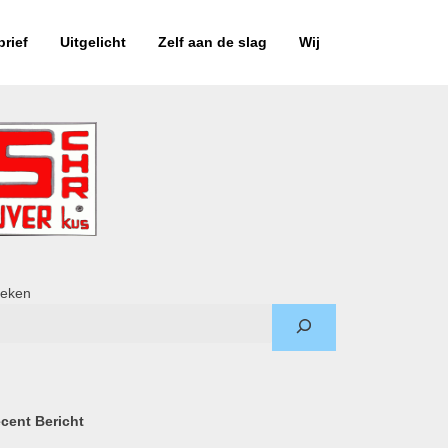
rief
Uitgelicht
Zelf aan de slag
Wij
eken
cent Bericht