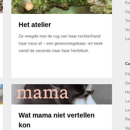
Ev
Op
To
Het atelier
Vo
Ze veegde met de rug van haar rechterhand
Le
haar neus af – een gewoontegebaar- en keek
vanaf de veranda naar haar herfsttuin.
Ca
Fil
Ge
Ho
Le
Le
Wat mama niet vertellen
Re
kon
Va