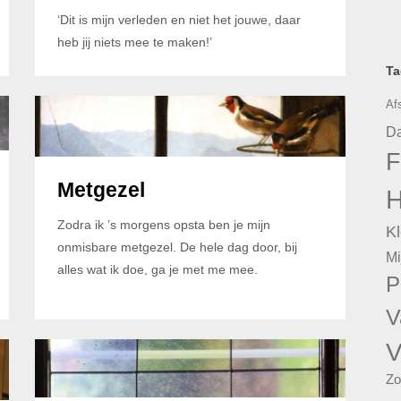
‘Dit is mijn verleden en niet het jouwe, daar
heb jij niets mee te maken!’
Ta
Af
Da
F
Metgezel
H
Zodra ik ’s morgens opsta ben je mijn
Kl
onmisbare metgezel. De hele dag door, bij
Mi
alles wat ik doe, ga je met me mee.
P
V
V
Zo