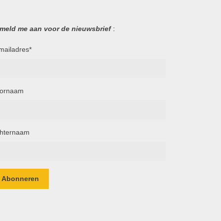
 meld me aan voor de nieuwsbrief
:
mailadres
*
ornaam
hternaam
Abonneren