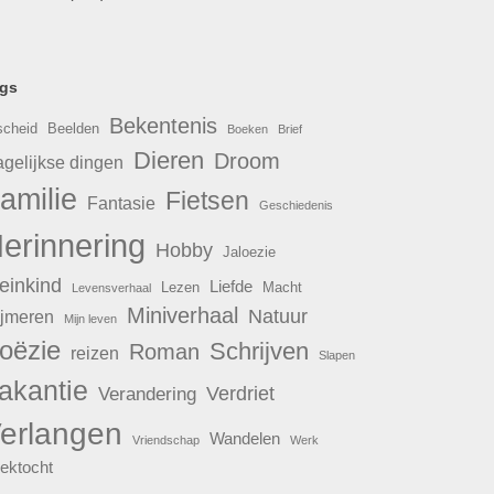
gs
Bekentenis
scheid
Beelden
Boeken
Brief
Dieren
Droom
gelijkse dingen
amilie
Fietsen
Fantasie
Geschiedenis
erinnering
Hobby
Jaloezie
einkind
Liefde
Lezen
Macht
Levensverhaal
Miniverhaal
Natuur
jmeren
Mijn leven
oëzie
Schrijven
Roman
reizen
Slapen
akantie
Verdriet
Verandering
erlangen
Wandelen
Vriendschap
Werk
ektocht