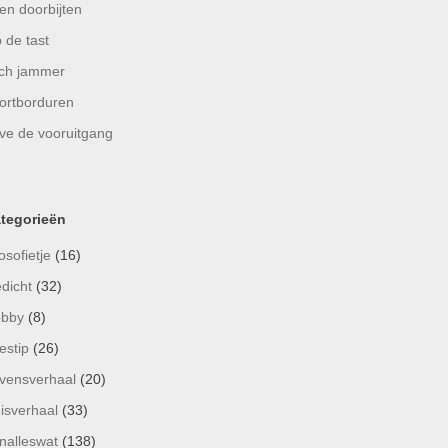
en doorbijten
 de tast
ch jammer
ortborduren
ve de vooruitgang
tegorieën
osofietje
(16)
dicht
(32)
bby
(8)
estip
(26)
vensverhaal
(20)
isverhaal
(33)
nalleswat
(138)