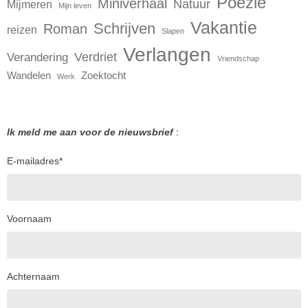
Poëzie
Miniverhaal
Natuur
Mijmeren
Mijn leven
Vakantie
Schrijven
Roman
reizen
Slapen
Verlangen
Verdriet
Verandering
Vriendschap
Wandelen
Zoektocht
Werk
Ik meld me aan voor de nieuwsbrief
:
E-mailadres
*
Voornaam
Achternaam