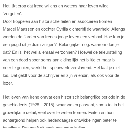
Het lijkt erop dat Irene willens en wetens haar leven wilde
‘vergeten’.
Door koppelen aan historische feiten en associëren komen
Marcel Maassen en dochter Cyrilla dichterbij de waarheid. Allengs
worden de flarden van Irenes jonge leven een verhaal. Hoe kun je
een jeugd uit je duim zuigen? Belangrijker nog: waarom doe je
dat? En ís het wel allemaal verzonnen? Hoewel de teleurstelling
van een dood spoor soms aanleiding lijkt het bijltje er maar bij
neer te gooien, werkt het speurwerk verslavend. Het laat je niet
los. Dat geldt voor de schrijver en zijn vriendin, als ook voor de
lezer.
Het leven van Irene omvat een historisch belangrijke periode in de
geschiedenis (1928 – 2015), waar we en passant, soms tot in het
gruwelijkste detail, veel over te weten komen. Feiten en hun
achtergrond helpen ook hedendaagse ontwikkelingen beter te
begrijpen. Dat geeft dit boek een extra lading.