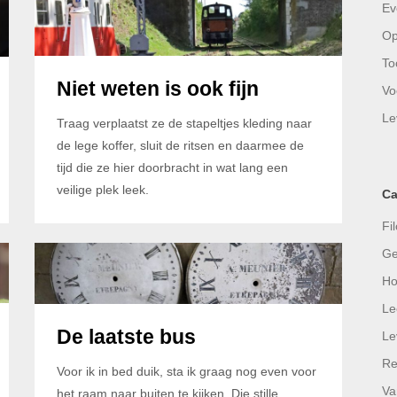
Ev
Op
To
Niet weten is ook fijn
Vo
Le
Traag verplaatst ze de stapeltjes kleding naar
de lege koffer, sluit de ritsen en daarmee de
tijd die ze hier doorbracht in wat lang een
veilige plek leek.
Ca
Fil
Ge
Ho
Le
De laatste bus
Le
Re
Voor ik in bed duik, sta ik graag nog even voor
Va
het raam naar buiten te kijken. Die stille,