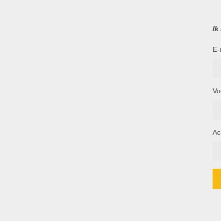
Ik
E-
Vo
Ac