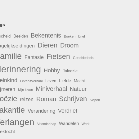
gs
Bekentenis
scheid
Beelden
Boeken
Brief
Dieren
Droom
gelijkse dingen
amilie
Fietsen
Fantasie
Geschiedenis
erinnering
Hobby
Jaloezie
einkind
Liefde
Lezen
Macht
Levensverhaal
Miniverhaal
Natuur
jmeren
Mijn leven
oëzie
Schrijven
Roman
reizen
Slapen
akantie
Verdriet
Verandering
erlangen
Wandelen
Vriendschap
Werk
ektocht