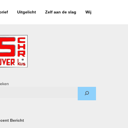
rief
Uitgelicht
Zelf aan de slag
Wij
eken
cent Bericht