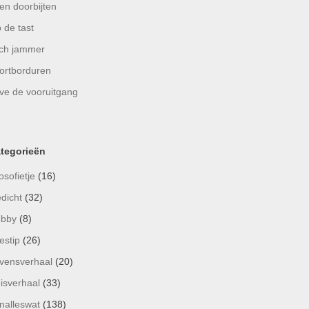
en doorbijten
 de tast
ch jammer
ortborduren
ve de vooruitgang
tegorieën
osofietje
(16)
dicht
(32)
bby
(8)
estip
(26)
vensverhaal
(20)
isverhaal
(33)
nalleswat
(138)