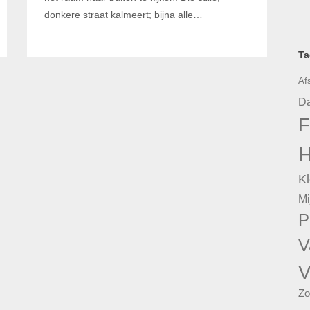
donkere straat kalmeert; bijna alle…
Ta
Af
Da
F
H
Kl
Mi
P
V
V
Zo