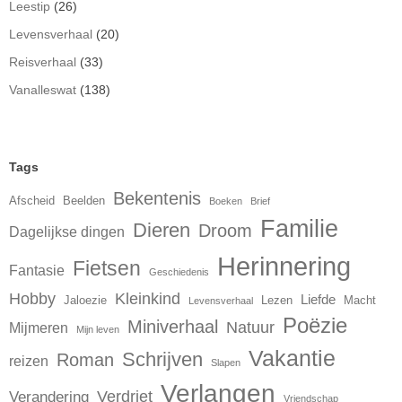
Leestip
(26)
Levensverhaal
(20)
Reisverhaal
(33)
Vanalleswat
(138)
Tags
Bekentenis
Afscheid
Beelden
Boeken
Brief
Familie
Dieren
Droom
Dagelijkse dingen
Herinnering
Fietsen
Fantasie
Geschiedenis
Hobby
Kleinkind
Liefde
Jaloezie
Lezen
Macht
Levensverhaal
Poëzie
Miniverhaal
Natuur
Mijmeren
Mijn leven
Vakantie
Schrijven
Roman
reizen
Slapen
Verlangen
Verdriet
Verandering
Vriendschap