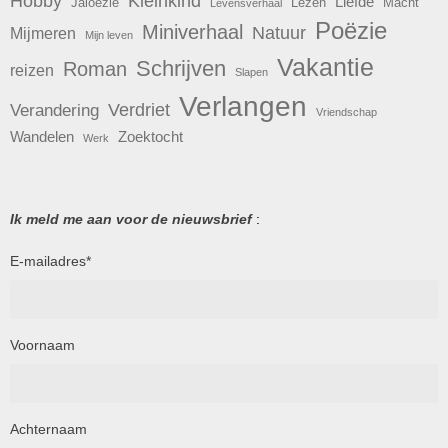
Hobby
Kleinkind
Liefde
Jaloezie
Lezen
Macht
Levensverhaal
Poëzie
Miniverhaal
Natuur
Mijmeren
Mijn leven
Vakantie
Schrijven
Roman
reizen
Slapen
Verlangen
Verdriet
Verandering
Vriendschap
Wandelen
Zoektocht
Werk
Ik meld me aan voor de nieuwsbrief
:
E-mailadres
*
Voornaam
Achternaam