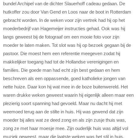
bundel Archipel van de dichter Slauerhoff cadeau gedaan. De
hutkoffer zou door Van Gend en Loos naar de boot in Rotterdam
gebracht worden. In de weken voor zijn vertrek had hij op het
moederbedrijf van Hagemeijer instructies gehad. Ook was hij
langs geweest bij de fotograaf om een mooie foto voor zijn
moeder te laten maken. Tot slot was hij op bezoek gegaan bij de
pastoor. Die moest hem een referentie meegeven zodat hij
makkelijker toegang had tot de Hollandse verenigingen en
families. Die goede man had echt zijn best gedaan en hem
beschreven als een oppassende, goed katholieke jongen van
nette huize. Daar kon hij wat mee in de boze buitenwereld. Het
waren drukke weken geweest waarin hij eigenlijk alleen maar een
plezierig soort spanning had gevoeld. Maar nu dacht hij met
weemoed terug aan de stilte in huis. Hij was gewend dat zijn
moeder bij alles wat ze deed zong en als zijn zusje thuis was,
zong ze met haar moesje mee. Zijn ouderlijk huis was altijd vol
muziek geweest, maar die laatste weken was het stil in huis.