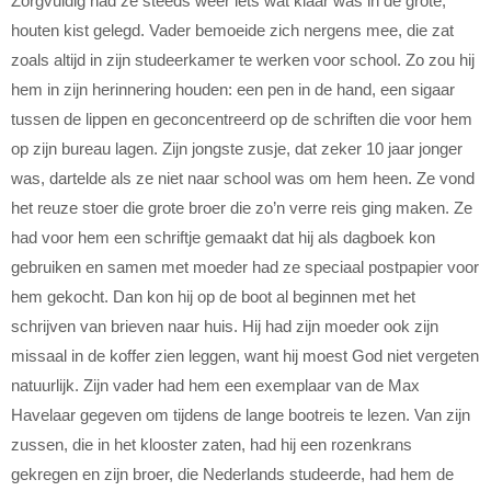
Zorgvuldig had ze steeds weer iets wat klaar was in de grote,
houten kist gelegd. Vader bemoeide zich nergens mee, die zat
zoals altijd in zijn studeerkamer te werken voor school. Zo zou hij
hem in zijn herinnering houden: een pen in de hand, een sigaar
tussen de lippen en geconcentreerd op de schriften die voor hem
op zijn bureau lagen. Zijn jongste zusje, dat zeker 10 jaar jonger
was, dartelde als ze niet naar school was om hem heen. Ze vond
het reuze stoer die grote broer die zo’n verre reis ging maken. Ze
had voor hem een schriftje gemaakt dat hij als dagboek kon
gebruiken en samen met moeder had ze speciaal postpapier voor
hem gekocht. Dan kon hij op de boot al beginnen met het
schrijven van brieven naar huis. Hij had zijn moeder ook zijn
missaal in de koffer zien leggen, want hij moest God niet vergeten
natuurlijk. Zijn vader had hem een exemplaar van de Max
Havelaar gegeven om tijdens de lange bootreis te lezen. Van zijn
zussen, die in het klooster zaten, had hij een rozenkrans
gekregen en zijn broer, die Nederlands studeerde, had hem de