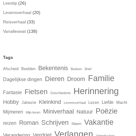
Leestip
(26)
Levensverhaal
(20)
Reisverhaal
(33)
Vanalleswat
(138)
Tags
Bekentenis
Afscheid
Beelden
Boeken
Brief
Familie
Dieren
Droom
Dagelijkse dingen
Herinnering
Fietsen
Fantasie
Geschiedenis
Hobby
Kleinkind
Liefde
Jaloezie
Lezen
Macht
Levensverhaal
Poëzie
Miniverhaal
Natuur
Mijmeren
Mijn leven
Vakantie
Schrijven
Roman
reizen
Slapen
Verlangen
Verdriet
Verandering
Vriendschap