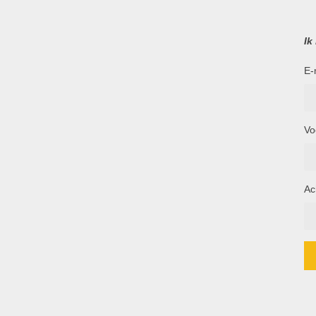
Ik
E-
Vo
Ac