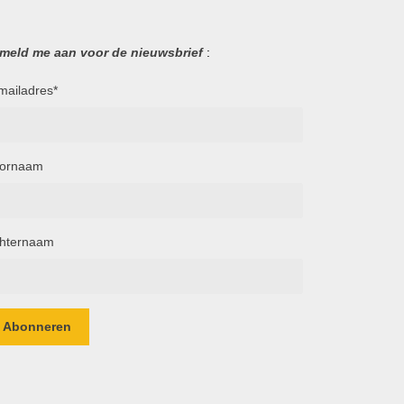
 meld me aan voor de nieuwsbrief
:
mailadres
*
ornaam
hternaam
Abonneren