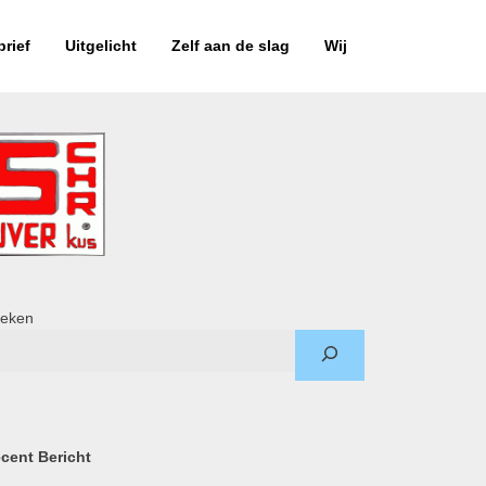
rief
Uitgelicht
Zelf aan de slag
Wij
eken
cent Bericht