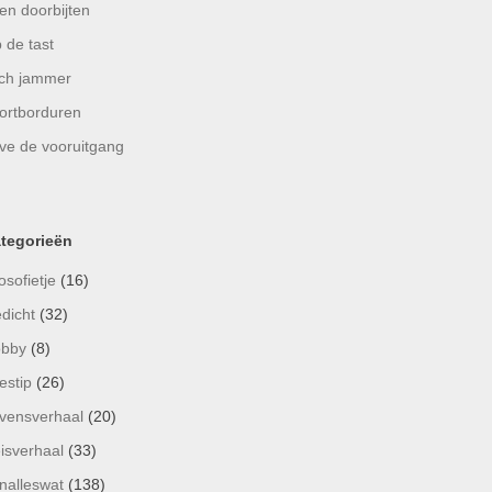
en doorbijten
 de tast
ch jammer
ortborduren
ve de vooruitgang
tegorieën
osofietje
(16)
dicht
(32)
bby
(8)
estip
(26)
vensverhaal
(20)
isverhaal
(33)
nalleswat
(138)