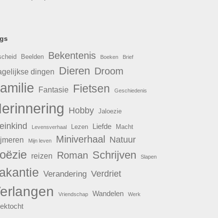
gs
Bekentenis
scheid
Beelden
Boeken
Brief
Dieren
Droom
gelijkse dingen
amilie
Fietsen
Fantasie
Geschiedenis
erinnering
Hobby
Jaloezie
einkind
Liefde
Lezen
Macht
Levensverhaal
Miniverhaal
Natuur
jmeren
Mijn leven
oëzie
Schrijven
Roman
reizen
Slapen
akantie
Verdriet
Verandering
erlangen
Wandelen
Vriendschap
Werk
ektocht