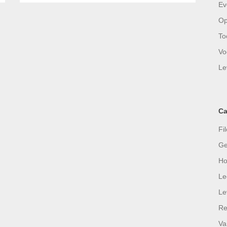
Ev
Op
To
Vo
Le
Ca
Fil
Ge
Ho
Le
Le
Re
Va