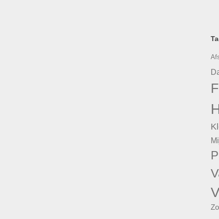
Ta
Af
Da
F
H
Kl
Mi
P
V
V
Zo