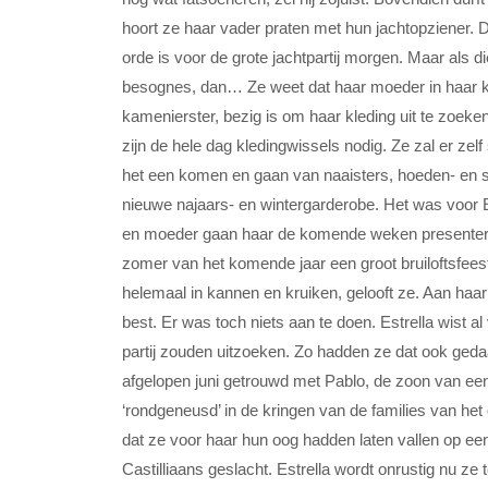
hoort ze haar vader praten met hun jachtopziener. D
orde is voor de grote jachtpartij morgen. Maar als d
besognes, dan… Ze weet dat haar moeder in haar k
kamenierster, bezig is om haar kleding uit te zoek
zijn de hele dag kledingwissels nodig. Ze zal er z
het een komen en gaan van naaisters, hoeden- en 
nieuwe najaars- en wintergarderobe. Het was voor Es
en moeder gaan haar de komende weken presenteren
zomer van het komende jaar een groot bruiloftsfeest
helemaal in kannen en kruiken, gelooft ze. Aan haar
best. Er was toch niets aan te doen. Estrella wist
partij zouden uitzoeken. Zo hadden ze dat ook geda
afgelopen juni getrouwd met Pablo, de zoon van een 
‘rondgeneusd’ in de kringen van de families van he
dat ze voor haar hun oog hadden laten vallen op een
Castilliaans geslacht. Estrella wordt onrustig nu ze 