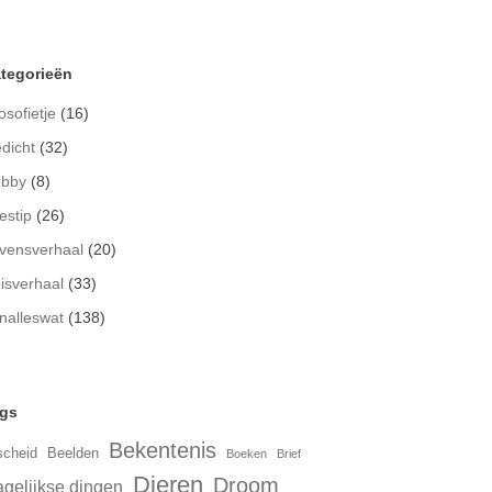
tegorieën
osofietje
(16)
dicht
(32)
bby
(8)
estip
(26)
vensverhaal
(20)
isverhaal
(33)
nalleswat
(138)
gs
Bekentenis
scheid
Beelden
Boeken
Brief
Dieren
Droom
gelijkse dingen