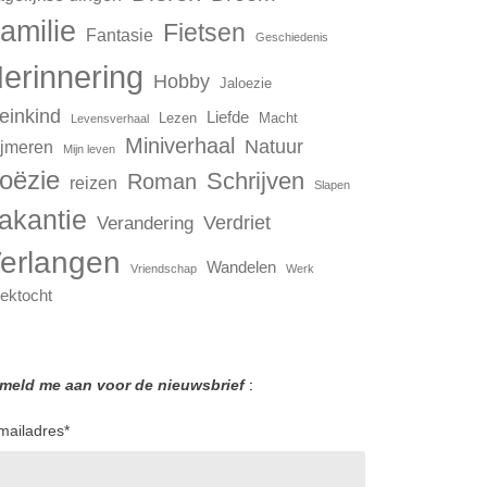
amilie
Fietsen
Fantasie
Geschiedenis
erinnering
Hobby
Jaloezie
einkind
Liefde
Lezen
Macht
Levensverhaal
Miniverhaal
Natuur
jmeren
Mijn leven
oëzie
Schrijven
Roman
reizen
Slapen
akantie
Verdriet
Verandering
erlangen
Wandelen
Vriendschap
Werk
ektocht
 meld me aan voor de nieuwsbrief
:
mailadres
*