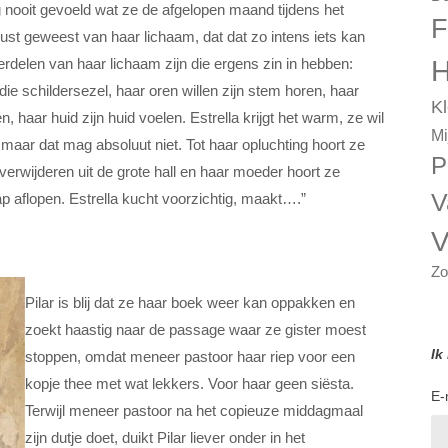
og nooit gevoeld wat ze de afgelopen maand tijdens het
F
ust geweest van haar lichaam, dat dat zo intens iets kan
H
erdelen van haar lichaam zijn die ergens zin in hebben:
ie schildersezel, haar oren willen zijn stem horen, haar
Kl
, haar huid zijn huid voelen. Estrella krijgt het warm, ze wil
Mi
maar dat mag absoluut niet. Tot haar opluchting hoort ze
P
rwijderen uit de grote hall en haar moeder hoort ze
V
p aflopen. Estrella kucht voorzichtig, maakt….”
V
Zo
Pilar is blij dat ze haar boek weer kan oppakken en
zoekt haastig naar de passage waar ze gister moest
Ik
stoppen, omdat meneer pastoor haar riep voor een
kopje thee met wat lekkers. Voor haar geen siësta.
E-
Terwijl meneer pastoor na het copieuze middagmaal
zijn dutje doet, duikt Pilar liever onder in het