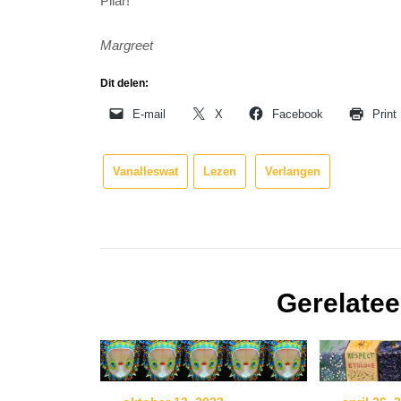
Pilar!
Margreet
Dit delen:
E-mail
X
Facebook
Print
Vanalleswat
Lezen
Verlangen
Gerelatee