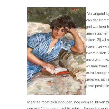
“Verlangend ki
van dat stomme
god wat kost h
gaan staan en
kijken. Zij wil
voelen; ze wil 
zweet ruiken. Z
onverwacht war
wil haar zoals 
extra knoopje 
gebaren, aan zi
juiste positie l
Maar ze moet zich inhouden, nog even stil blijven zitt
nog wat fatsoeneren, zei hij zojuist. Bovendien durft 