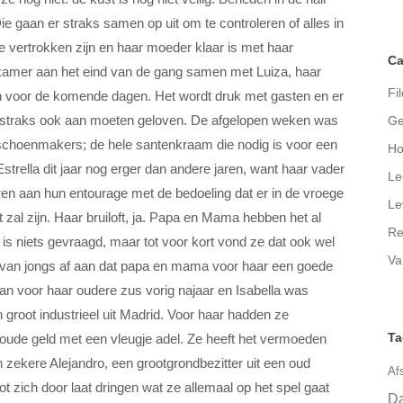
ie gaan er straks samen op uit om te controleren of alles in
ie vertrokken zijn en haar moeder klaar is met haar
Ca
amer aan het eind van de gang samen met Luiza, haar
Fil
en voor de komende dagen. Het wordt druk met gasten en er
elf straks ook aan moeten geloven. De afgelopen weken was
Ge
schoenmakers; de hele santenkraam die nodig is voor een
Ho
trella dit jaar nog erger dan andere jaren, want haar vader
Le
 aan hun entourage met de bedoeling dat er in de vroege
Le
 zal zijn. Haar bruiloft, ja. Papa en Mama hebben het al
Re
 is niets gevraagd, maar tot voor kort vond ze dat ook wel
Va
 al van jongs af aan dat papa en mama voor haar een goede
an voor haar oudere zus vorig najaar en Isabella was
groot industrieel uit Madrid. Voor haar hadden ze
Ta
t oude geld met een vleugje adel. Ze heeft het vermoeden
 zekere Alejandro, een grootgrondbezitter uit een oud
Af
tot zich door laat dringen wat ze allemaal op het spel gaat
Da