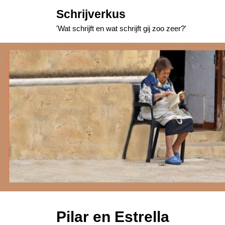
Skip
Schrijverkus
to
'Wat schrijft en wat schrijft gij zoo zeer?'
content
Pilar en Estrella