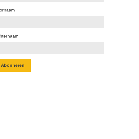
ornaam
hternaam
Abonneren