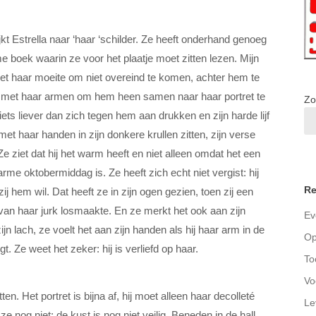
jkt Estrella naar ‘haar ‘schilder. Ze heeft onderhand genoeg
 boek waarin ze voor het plaatje moet zitten lezen. Mijn
et haar moeite om niet overeind te komen, achter hem te
 met haar armen om hem heen samen naar haar portret te
Zo
 niets liever dan zich tegen hem aan drukken en zijn harde lijf
met haar handen in zijn donkere krullen zitten, zijn verse
e ziet dat hij het warm heeft en niet alleen omdat het een
me oktobermiddag is. Ze heeft zich echt niet vergist: hij
Re
zij hem wil. Dat heeft ze in zijn ogen gezien, toen zij een
van haar jurk losmaakte. En ze merkt het ook aan zijn
Ev
jn lach, ze voelt het aan zijn handen als hij haar arm in de
Op
egt. Ze weet het zeker: hij is verliefd op haar.
To
Vo
en. Het portret is bijna af, hij moet alleen haar decolleté
Le
ze nog niet: de kust is nog niet veilig. Beneden in de hall