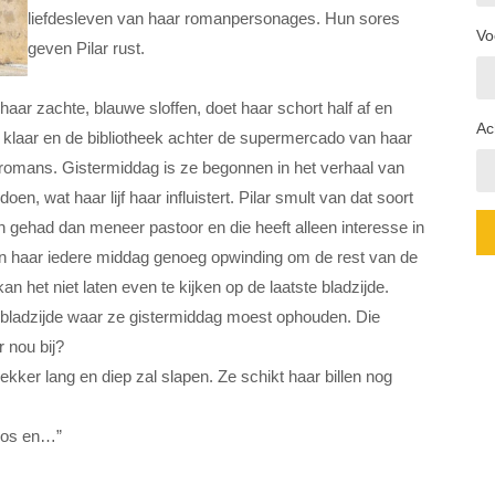
liefdesleven van haar romanpersonages. Hun sores
Vo
geven Pilar rust.
aar zachte, blauwe sloffen, doet haar schort half af en
Ac
jd klaar en de bibliotheek achter de supermercado van haar
esromans. Gistermiddag is ze begonnen in het verhaal van
doen, wat haar lijf haar influistert. Pilar smult van dat soort
n gehad dan meneer pastoor en die heeft alleen interesse in
 haar iedere middag genoeg opwinding om de rest van de
n het niet laten even te kijken op de laatste bladzijde.
 bladzijde waar ze gistermiddag moest ophouden. Die
 nou bij?
ekker lang en diep zal slapen. Ze schikt haar billen nog
 los en…”