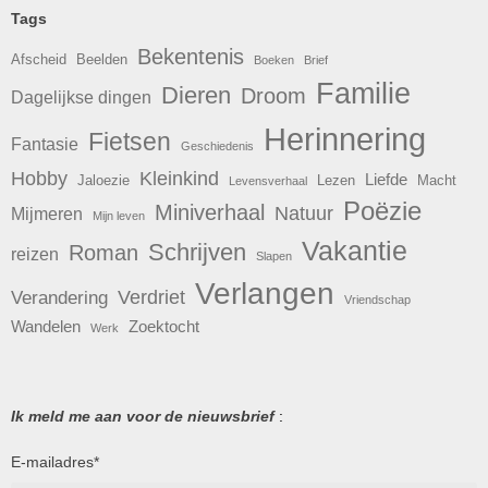
Tags
Bekentenis
Afscheid
Beelden
Boeken
Brief
Familie
Dieren
Droom
Dagelijkse dingen
Herinnering
Fietsen
Fantasie
Geschiedenis
Hobby
Kleinkind
Liefde
Jaloezie
Lezen
Macht
Levensverhaal
Poëzie
Miniverhaal
Natuur
Mijmeren
Mijn leven
Vakantie
Schrijven
Roman
reizen
Slapen
Verlangen
Verdriet
Verandering
Vriendschap
Wandelen
Zoektocht
Werk
Ik meld me aan voor de nieuwsbrief
:
E-mailadres
*