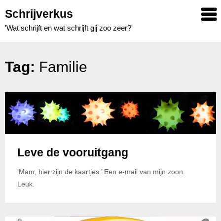
Skip
Schrijverkus
to
'Wat schrijft en wat schrijft gij zoo zeer?'
content
Tag:
Familie
Leve de vooruitgang
‘Mam, hier zijn de kaartjes.’ Een e-mail van mijn zoon.
Leuk.