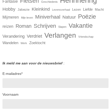
Herinnering
Fietsen
Fantasie
Geschiedenis
Hobby
Kleinkind
Liefde
Jaloezie
Lezen
Macht
Levensverhaal
Poëzie
Miniverhaal
Natuur
Mijmeren
Mijn leven
Vakantie
Schrijven
Roman
reizen
Slapen
Verlangen
Verdriet
Verandering
Vriendschap
Wandelen
Zoektocht
Werk
Ik meld me aan voor de nieuwsbrief
:
E-mailadres
*
Voornaam