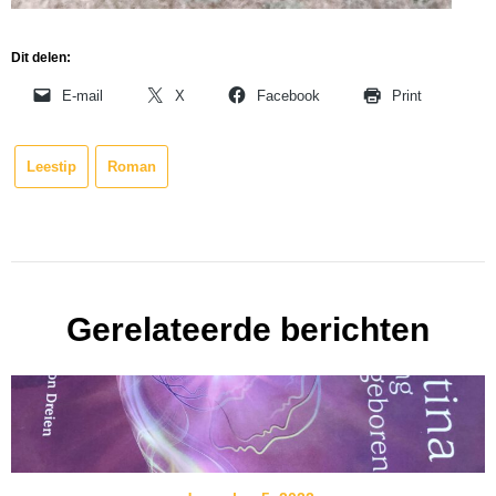
Dit delen:
E-mail
X
Facebook
Print
Leestip
Roman
Gerelateerde berichten