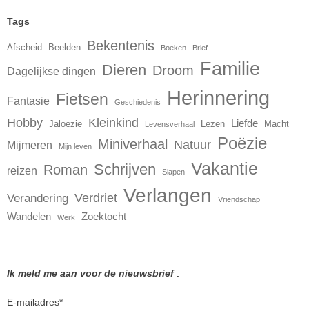
Tags
Bekentenis
Afscheid
Beelden
Boeken
Brief
Familie
Dieren
Droom
Dagelijkse dingen
Herinnering
Fietsen
Fantasie
Geschiedenis
Hobby
Kleinkind
Liefde
Jaloezie
Lezen
Macht
Levensverhaal
Poëzie
Miniverhaal
Natuur
Mijmeren
Mijn leven
Vakantie
Schrijven
Roman
reizen
Slapen
Verlangen
Verdriet
Verandering
Vriendschap
Wandelen
Zoektocht
Werk
Ik meld me aan voor de nieuwsbrief
:
E-mailadres
*