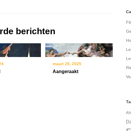
Ca
Fil
rde berichten
Ge
Ho
Le
Le
24
maart 28, 2025
Re
d
Aangeraakt
Va
Ta
Af
Da