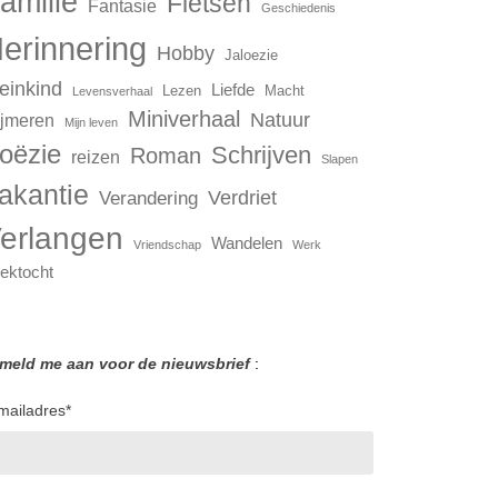
amilie
Fietsen
Fantasie
Geschiedenis
erinnering
Hobby
Jaloezie
einkind
Liefde
Lezen
Macht
Levensverhaal
Miniverhaal
Natuur
jmeren
Mijn leven
oëzie
Schrijven
Roman
reizen
Slapen
akantie
Verdriet
Verandering
erlangen
Wandelen
Vriendschap
Werk
ektocht
 meld me aan voor de nieuwsbrief
:
mailadres
*