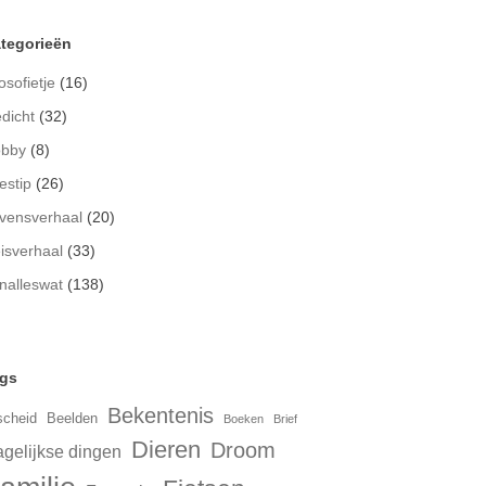
tegorieën
osofietje
(16)
dicht
(32)
bby
(8)
estip
(26)
vensverhaal
(20)
isverhaal
(33)
nalleswat
(138)
gs
Bekentenis
scheid
Beelden
Boeken
Brief
Dieren
Droom
gelijkse dingen