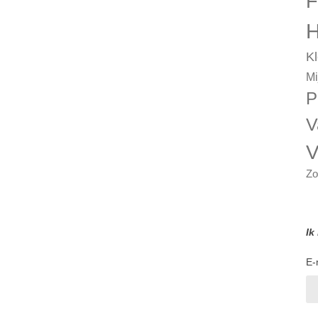
F
H
Kl
Mi
P
V
V
Zo
Ik
E-