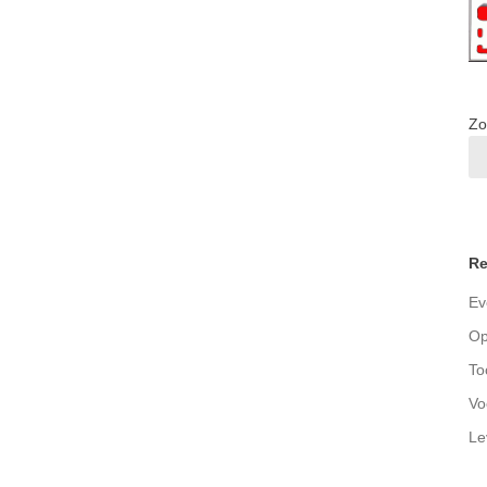
Zo
Re
Ev
Op
To
Vo
Le