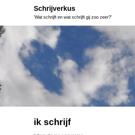
Skip
Schrijverkus
to
'Wat schrijft en wat schrijft gij zoo zeer?'
content
ik schrijf