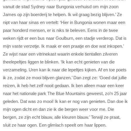
vanuit de stad Sydney naar Bungonia verhuisd om mijn zoon
James op zijn boerderij te helpen. Ik wil graag bezig blijven.’ Ze
nipt van haar sinas en vertelt: ‘Hier in Bungonia wonen maar een
paar honderd mensen, er is niks te beleven. Eens in de twee
weken rijdt er een bus naar Goulburn, een stadje verderop. Dat is
mijn vaste verzetje. Ik maak er een praatje en doe wat inkopen.’
Ze wijst naar een vitrinekast waarin enkele tientallen zilveren
theelepeltjes liggen te blinken. ‘Ik kan echt genieten van die
verzameling. Uren kan ik naar die lepeltjes kijken. Af en toe poets
ik ze, zodat ze mooi blijven glanzen.’ Dan zegt ze: ‘Goed dat jullie
reizen, ik heb het zelf nooit gedaan. Ik ben alleen maar een keer
naar het nationale park The Blue Mountains geweest, zo’n 25 jaar
geleden. Dat was zo mooi! Ik kan er nog van genieten. Dan doe ik
mijn ogen dicht en dan zie ik die bergen weer voor me. Die
bergen, ze zijn echt blauw, alle kleuren blauw.’ Terwijl ze praat,
sluit ze haar ogen. Een glimlach speelt om haar lippen.