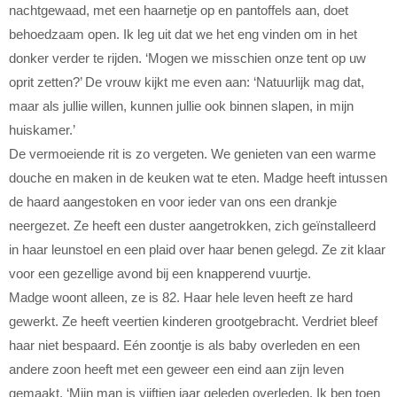
nachtgewaad, met een haarnetje op en pantoffels aan, doet
behoedzaam open. Ik leg uit dat we het eng vinden om in het
donker verder te rijden. ‘Mogen we misschien onze tent op uw
oprit zetten?’ De vrouw kijkt me even aan: ‘Natuurlijk mag dat,
maar als jullie willen, kunnen jullie ook binnen slapen, in mijn
huiskamer.’
De vermoeiende rit is zo vergeten. We genieten van een warme
douche en maken in de keuken wat te eten. Madge heeft intussen
de haard aangestoken en voor ieder van ons een drankje
neergezet. Ze heeft een duster aangetrokken, zich geïnstalleerd
in haar leunstoel en een plaid over haar benen gelegd. Ze zit klaar
voor een gezellige avond bij een knapperend vuurtje.
Madge woont alleen, ze is 82. Haar hele leven heeft ze hard
gewerkt. Ze heeft veertien kinderen grootgebracht. Verdriet bleef
haar niet bespaard. Eén zoontje is als baby overleden en een
andere zoon heeft met een geweer een eind aan zijn leven
gemaakt. ‘Mijn man is vijftien jaar geleden overleden. Ik ben toen