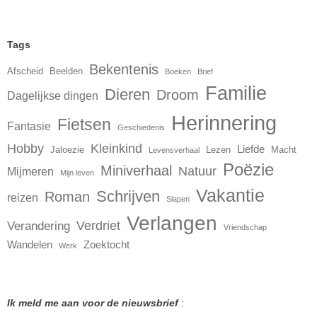
Tags
Bekentenis
Afscheid
Beelden
Boeken
Brief
Familie
Dieren
Droom
Dagelijkse dingen
Herinnering
Fietsen
Fantasie
Geschiedenis
Hobby
Kleinkind
Liefde
Jaloezie
Lezen
Macht
Levensverhaal
Poëzie
Miniverhaal
Natuur
Mijmeren
Mijn leven
Vakantie
Schrijven
Roman
reizen
Slapen
Verlangen
Verdriet
Verandering
Vriendschap
Wandelen
Zoektocht
Werk
Ik meld me aan voor de nieuwsbrief
: