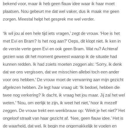
bekend voor, maar ik heb geen flauw idee waar ik haar moet
plaatsen. Nou gebeurt me dat wel vaker, dus ik maak me geen
zorgen. Meestal helpt het gesprek me wel verder.
‘Ik wil jou al een hele tijd iets vragen,’ zegt de vrouw. ‘Hoe is het
met Evi en Bram? Is het nog aan?’ Oeps, dit klopt niet. Ik ken in
de verste verte geen Evi en ook geen Bram. Wat nu? Achteraf
gezien was dit het moment geweest waarop ik de situatie had
kunnen redden. Ik had zoiets moeten zeggen als: ‘Sorry, ik denk
dat we ons vergissen, dat we misschien allebei toch een ander
voor ons hebben.’ De vrouw moet de verwarring aan mijn gezicht
afgelezen hebben. Ze legt haar vraag uit: ‘Ik bedoel, hebben die
twee nog verkering? Ik dacht, ik vraag het jou maar. Jij zal het wel
weten.’ ‘Nou, om eerlijk te zijn, ik weet het niet,’ hoor ik mezelf
zeggen. De vrouw trekt een wenkbrauw op: ‘Wéét je het niet?’ Het
ongeloof straalt van haar gezicht af. ‘Nee, geen flauw idee.’ Het is
de waarheid, dat wel. Ik begin me ongemakkelijk te voelen en