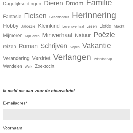
Familie
Dieren
Droom
Dagelijkse dingen
Herinnering
Fietsen
Fantasie
Geschiedenis
Hobby
Kleinkind
Liefde
Jaloezie
Lezen
Macht
Levensverhaal
Poëzie
Miniverhaal
Natuur
Mijmeren
Mijn leven
Vakantie
Schrijven
Roman
reizen
Slapen
Verlangen
Verdriet
Verandering
Vriendschap
Wandelen
Zoektocht
Werk
Ik meld me aan voor de nieuwsbrief
:
E-mailadres
*
Voornaam