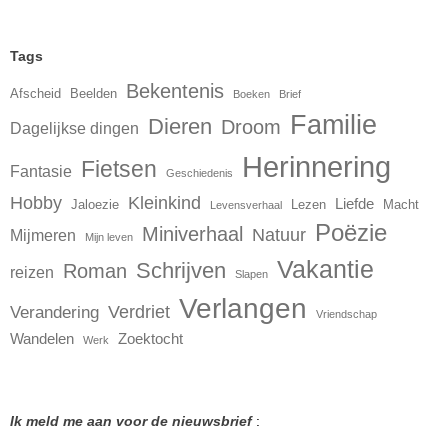
Tags
Bekentenis
Afscheid
Beelden
Boeken
Brief
Familie
Dieren
Droom
Dagelijkse dingen
Herinnering
Fietsen
Fantasie
Geschiedenis
Hobby
Kleinkind
Liefde
Jaloezie
Lezen
Macht
Levensverhaal
Poëzie
Miniverhaal
Natuur
Mijmeren
Mijn leven
Vakantie
Schrijven
Roman
reizen
Slapen
Verlangen
Verdriet
Verandering
Vriendschap
Wandelen
Zoektocht
Werk
Ik meld me aan voor de nieuwsbrief
: