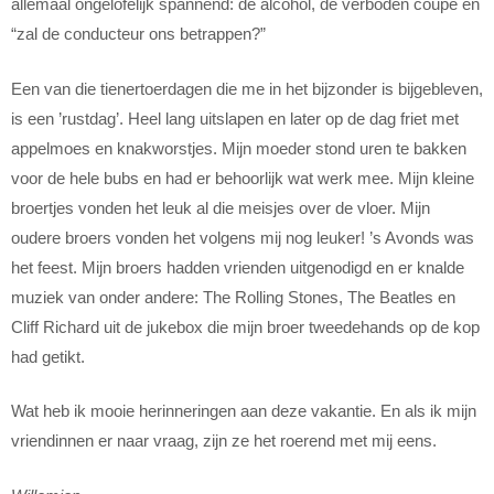
allemaal ongelofelijk spannend: de alcohol, de verboden coupé en
“zal de conducteur ons betrappen?”
Een van die tienertoerdagen die me in het bijzonder is bijgebleven,
is een ’rustdag’. Heel lang uitslapen en later op de dag friet met
appelmoes en knakworstjes. Mijn moeder stond uren te bakken
voor de hele bubs en had er behoorlijk wat werk mee. Mijn kleine
broertjes vonden het leuk al die meisjes over de vloer. Mijn
oudere broers vonden het volgens mij nog leuker! ’s Avonds was
het feest. Mijn broers hadden vrienden uitgenodigd en er knalde
muziek van onder andere: The Rolling Stones, The Beatles en
Cliff Richard uit de jukebox die mijn broer tweedehands op de kop
had getikt.
Wat heb ik mooie herinneringen aan deze vakantie. En als ik mijn
vriendinnen er naar vraag, zijn ze het roerend met mij eens.