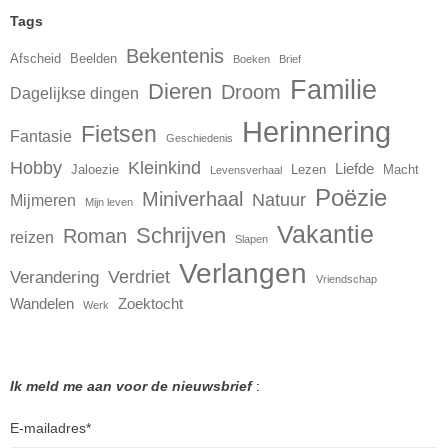
Tags
Bekentenis
Afscheid
Beelden
Boeken
Brief
Familie
Dieren
Droom
Dagelijkse dingen
Herinnering
Fietsen
Fantasie
Geschiedenis
Hobby
Kleinkind
Liefde
Jaloezie
Lezen
Macht
Levensverhaal
Poëzie
Miniverhaal
Natuur
Mijmeren
Mijn leven
Vakantie
Schrijven
Roman
reizen
Slapen
Verlangen
Verdriet
Verandering
Vriendschap
Wandelen
Zoektocht
Werk
Ik meld me aan voor de nieuwsbrief
:
E-mailadres
*