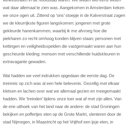
wat daar allemaal te zien was. Aangekomen in Amsterdam keken
we onze ogen uit. Zittend op ‘ons’ stoepje in de Kalverstraat zagen
we de kleurrijkste figuren langskomen: jongeren met grote
gekleurde hanenkammen, waarbij ik me afvroeg hoe die
piekharen zo recht omhoog konden blijven staan; personen met
kettingen en veiligheidsspelden die vastgemaakt waren aan hun
gescheurde kleding; mensen met verschillende huidskleuren in
extravagante gewaden.
Wat hadden we veel indrukken opgedaan die eerste dag. De
treinreis op zich was al een hele belevenis. Gezellig met elkaar
kletsen en lachen over wat we allemaal gezien en meegemaakt
hadden. We ‘treinden’ tijdens onze toer wat af met zijn allen. Van
de ene uithoek van het land naar de andere: de stad Groningen
bekijken en poffertjes eten op de Grote Markt, slenteren door de
stad Nijmegen, in Maastricht op het Vrijthof een ijsje eten, in