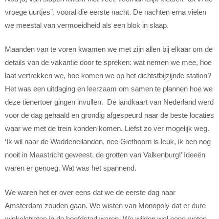
vroege uurtjes”, vooral die eerste nacht. De nachten erna vielen
we meestal van vermoeidheid als een blok in slaap.
Maanden van te voren kwamen we met zijn allen bij elkaar om de
details van de vakantie door te spreken: wat nemen we mee, hoe
laat vertrekken we, hoe komen we op het dichtstbijzijnde station?
Het was een uitdaging en leerzaam om samen te plannen hoe we
deze tienertoer gingen invullen. De landkaart van Nederland werd
voor de dag gehaald en grondig afgespeurd naar de beste locaties
waar we met de trein konden komen. Liefst zo ver mogelijk weg.
‘Ik wil naar de Waddeneilanden, nee Giethoorn is leuk, ik ben nog
nooit in Maastricht geweest, de grotten van Valkenburg!’ Ideeën
waren er genoeg. Wat was het spannend.
We waren het er over eens dat we de eerste dag naar
Amsterdam zouden gaan. We wisten van Monopoly dat er dure
winkelstraten in de hoofdstad waren. We wilden wel eens weten