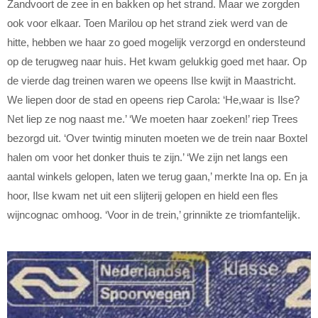
Zandvoort de zee in en bakken op het strand. Maar we zorgden
ook voor elkaar. Toen Marilou op het strand ziek werd van de
hitte, hebben we haar zo goed mogelijk verzorgd en ondersteund
op de terugweg naar huis. Het kwam gelukkig goed met haar. Op
de vierde dag treinen waren we opeens Ilse kwijt in Maastricht.
We liepen door de stad en opeens riep Carola: ‘He,waar is Ilse?
Net liep ze nog naast me.’ ‘We moeten haar zoeken!’ riep Trees
bezorgd uit. ‘Over twintig minuten moeten we de trein naar Boxtel
halen om voor het donker thuis te zijn.’ ‘We zijn net langs een
aantal winkels gelopen, laten we terug gaan,’ merkte Ina op. En ja
hoor, Ilse kwam net uit een slijterij gelopen en hield een fles
wijncognac omhoog. ‘Voor in de trein,’ grinnikte ze triomfantelijk.