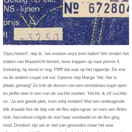
‘Opschieten!’, riep ik, ‘we moeten onze trein halen!’ We renden het
station van Maastricht binnen, twee trappen op naar perron 4.
Gelukkig, hij stond er nog. Pfffff dat was op het nippertje. De ene
na de andere coupé zat vol. Opeens riep Marga: ‘Hé, hier is
plaats genoeg!’ Ze trok de deuren van een eersteklascoupé open
en plofte neer in een van de zachte stoelen. ‘Hé,hé, ik zit’ zuchtte
ze. ‘Ja een goede plek, kom erbij meiden!’ Met een ondeugende
blik draaide Ilse de dop van de fles wijncognac en nam een flinke
slok. Aarzelend volgde de rest haar voorbeeld en de fles ging
rond. Dronken zijn we er niet van geworden maar het was