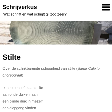
Skip
Schrijverkus
to
'Wat schrijft en wat schrijft gij zoo zeer?'
content
Stilte
Over de schrikbarende schoonheid van stilte (S
amir Calixto,
choreograaf
)
Ik heb behoefte aan stilte
aan onderduiken, aan
een blinde duik in mezelf,
aan diepgang vinden.