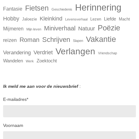
Herinnering
Fietsen
Fantasie
Geschiedenis
Hobby
Kleinkind
Liefde
Jaloezie
Lezen
Macht
Levensverhaal
Poëzie
Miniverhaal
Natuur
Mijmeren
Mijn leven
Vakantie
Schrijven
Roman
reizen
Slapen
Verlangen
Verdriet
Verandering
Vriendschap
Wandelen
Zoektocht
Werk
Ik meld me aan voor de nieuwsbrief
:
E-mailadres
*
Voornaam