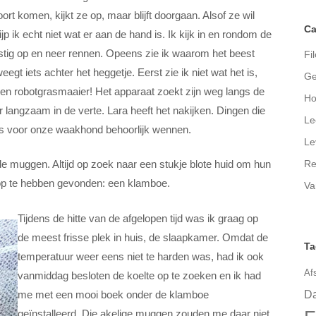
oort komen, kijkt ze op, maar blijft doorgaan. Alsof ze wil
Ca
p ik echt niet wat er aan de hand is. Ik kijk in en rondom de
ustig op en neer rennen. Opeens zie ik waarom het beest
Fil
t iets achter het heggetje. Eerst zie ik niet wat het is,
Ge
Een robotgrasmaaier! Het apparaat zoekt zijn weg langs de
Ho
 langzaam in de verte. Lara heeft het nakijken. Dingen die
Le
t is voor onze waakhond behoorlijk wennen.
Le
Re
nde muggen. Altijd op zoek naar een stukje blote huid om hun
s op te hebben gevonden: een klamboe.
Va
Tijdens de hitte van de afgelopen tijd was ik graag op
de meest frisse plek in huis, de slaapkamer. Omdat de
Ta
temperatuur weer eens niet te harden was, had ik ook
Af
vanmiddag besloten de koelte op te zoeken en ik had
me met een mooi boek onder de klamboe
Da
geïnstalleerd. Die akelige muggen zouden me daar niet