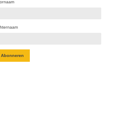
ornaam
hternaam
Abonneren