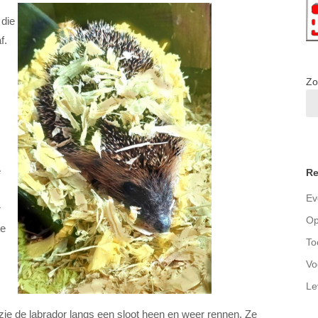
 die
f.
Zo
e
Re
Ev
r
Op
te
To
Vo
Le
en zie de labrador langs een sloot heen en weer rennen. Ze