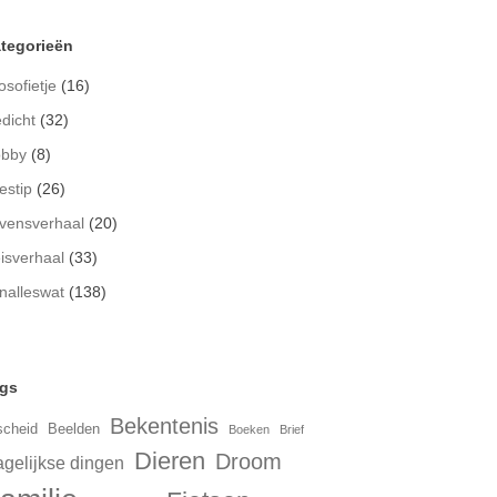
tegorieën
osofietje
(16)
dicht
(32)
bby
(8)
estip
(26)
vensverhaal
(20)
isverhaal
(33)
nalleswat
(138)
gs
Bekentenis
scheid
Beelden
Boeken
Brief
Dieren
Droom
gelijkse dingen