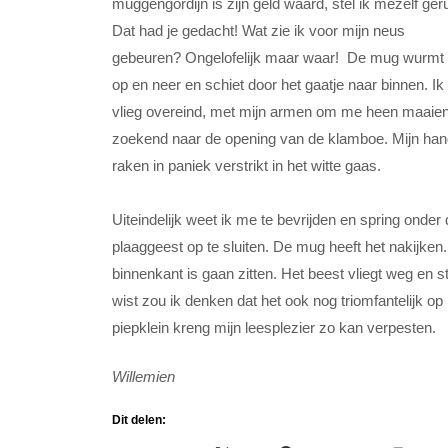
muggengordijn is zijn geld waard, stel ik mezelf geru
Dat had je gedacht! Wat zie ik voor mijn neus
gebeuren? Ongelofelijk maar waar! De mug wurmt
op en neer en schiet door het gaatje naar binnen. Ik
vlieg overeind, met mijn armen om me heen maaien
zoekend naar de opening van de klamboe. Mijn ha
raken in paniek verstrikt in het witte gaas.
Uiteindelijk weet ik me te bevrijden en spring onder
plaaggeest op te sluiten. De mug heeft het nakijken
binnenkant is gaan zitten. Het beest vliegt weg en st
wist zou ik denken dat het ook nog triomfantelijk op 
piepklein kreng mijn leesplezier zo kan verp
Willemien
Dit delen: