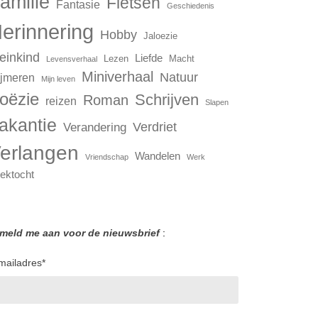
amilie
Fietsen
Fantasie
Geschiedenis
erinnering
Hobby
Jaloezie
einkind
Liefde
Lezen
Macht
Levensverhaal
Miniverhaal
Natuur
jmeren
Mijn leven
oëzie
Schrijven
Roman
reizen
Slapen
akantie
Verdriet
Verandering
erlangen
Wandelen
Vriendschap
Werk
ektocht
 meld me aan voor de nieuwsbrief
:
mailadres
*