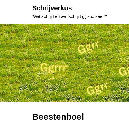
Skip
Schrijverkus
to
'Wat schrijft en wat schrijft gij zoo zeer?'
content
Beestenboel