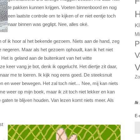
F
te pakken kunnen krijgen. Voeten binnenboord en nog
H
een laatste controle om te kijken of er niet eentje toch
naar binnen was geglipt. Nee, alles oké.
Kl
Mi
 of ik hoor al het bekende gezoem. Niets aan de hand, zeg
P
 te negeren. Maar als het gezoem ophoudt, kan ik het niet
V
 Het is geland aan de buitenkant van het witte
V
 keer vang je bot, denk ik opgelucht. Het diertje zit daar,
naar me te loeren. Ik kijk nog eens goed. De steeksnuit
Zo
een en weer bewegen. Het zal toch niet… Nee, mij kan niets
e weer op mijn boek, maar ik zit toch niet lekker en kan
e gaten te blijven houden. Van lezen komt niets meer. Als
Ik
E-
st