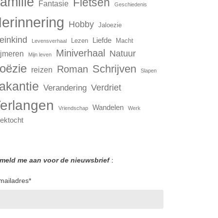
amilie
Fietsen
Fantasie
Geschiedenis
erinnering
Hobby
Jaloezie
einkind
Liefde
Lezen
Macht
Levensverhaal
Miniverhaal
Natuur
jmeren
Mijn leven
oëzie
Schrijven
Roman
reizen
Slapen
akantie
Verdriet
Verandering
erlangen
Wandelen
Vriendschap
Werk
ektocht
 meld me aan voor de nieuwsbrief
:
mailadres
*