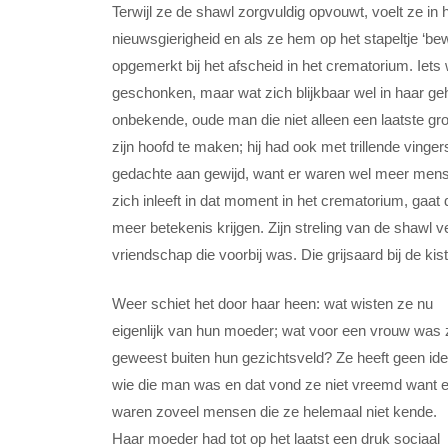
Terwijl ze de shawl zorgvuldig opvouwt, voelt ze in 
nieuwsgierigheid en als ze hem op het stapeltje ‘bewa
opgemerkt bij het afscheid in het crematorium. Ie
geschonken, maar wat zich blijkbaar wel in haar ge
onbekende, oude man die niet alleen een laatste g
zijn hoofd te maken; hij had ook met trillende ving
gedachte aan gewijd, want er waren wel meer mense
zich inleeft in dat moment in het crematorium, gaat
meer betekenis krijgen. Zijn streling van de shawl v
vriendschap die voorbij was. Die grijsaard bij de k
Weer schiet het door haar heen: wat wisten ze nu
eigenlijk van hun moeder; wat voor een vrouw was 
geweest buiten hun gezichtsveld? Ze heeft geen id
wie die man was en dat vond ze niet vreemd want e
waren zoveel mensen die ze helemaal niet kende.
Haar moeder had tot op het laatst een druk sociaal