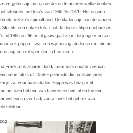
 ze vergeten zijn om op de dozen te noteren welke boeken
: het fotoboek met foto’s van 1965 t/m 1970. Het is geen
akboek met zo’n spiraalband. De bladen zijn aan de randen
 Slechts een enkele foto is uit de doorzichtige driehoekjes
o’s uit 1965 en ’66 en al gauw gaat ze in die jonge mensen
ar ook pappa – wat een wijsneuzig studentje met die bril
 ook nog een rol speelden in hun leven.
iend Frank, ook al jaren dood; mamma’s oudste vriendin
 serie foto’s uit 1968 – polaroids die na al die jaren
Parijs zat voor haar studie. Pappa was bezig met
ten het toen hebben van brieven en heel af en toe een
daar wel eens over had; vooral over het gebrek aan
le telefoon.
 zag