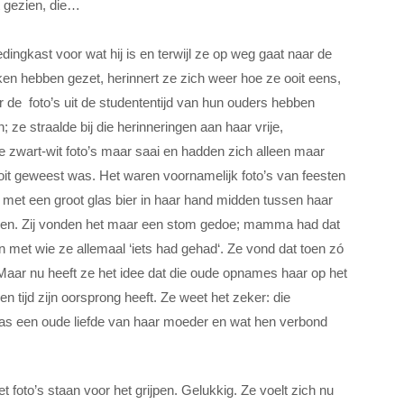
t gezien, die…
edingkast voor wat hij is en terwijl ze op weg gaat naar de
n hebben gezet, herinnert ze zich weer hoe ze ooit eens,
ar de foto’s uit de studententijd van hun ouders hebben
e straalde bij die herinneringen aan haar vrije,
e zwart-wit foto’s maar saai en hadden zich alleen maar
oit geweest was. Het waren voornamelijk foto’s van feesten
r, met een groot glas bier in haar hand midden tussen haar
waren. Zij vonden het maar een stom gedoe; mamma had dat
n met wie ze allemaal ‘iets had gehad‘. Ze vond dat toen zó
Maar nu heeft ze het idee dat die oude opnames haar op het
n tijd zijn oorsprong heeft. Ze weet het zeker: die
was een oude liefde van haar moeder en wat hen verbond
foto’s staan voor het grijpen. Gelukkig. Ze voelt zich nu