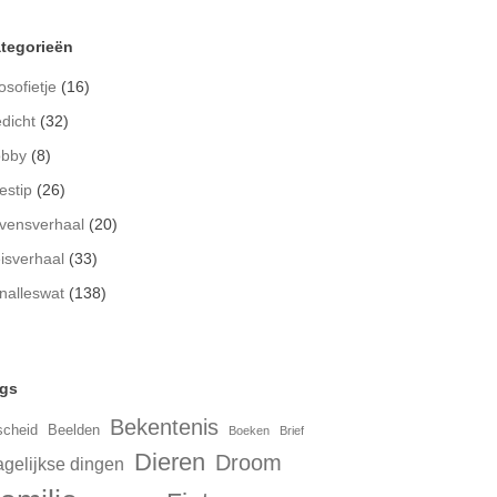
tegorieën
osofietje
(16)
dicht
(32)
bby
(8)
estip
(26)
vensverhaal
(20)
isverhaal
(33)
nalleswat
(138)
gs
Bekentenis
scheid
Beelden
Boeken
Brief
Dieren
Droom
gelijkse dingen