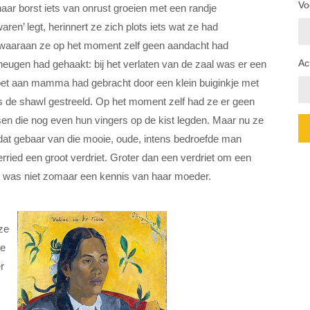
Vo
haar borst iets van onrust groeien met een randje
ren’ legt, herinnert ze zich plots iets wat ze had
ts waaraan ze op het moment zelf geen aandacht had
Ac
heugen had gehaakt: bij het verlaten van de zaal was er een
roet aan mamma had gebracht door een klein buiginkje met
ers de shawl gestreeld. Op het moment zelf had ze er geen
n die nog even hun vingers op de kist legden. Maar nu ze
 dat gebaar van die mooie, oude, intens bedroefde man
erried een groot verdriet. Groter dan een verdriet om een
ist was niet zomaar een kennis van haar moeder.
ze
ee
r