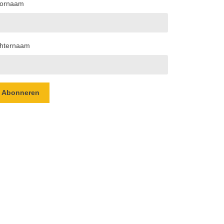
ornaam
hternaam
Abonneren