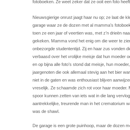
fotoboeken. Ze weet zeker dat ze ooit een foto heef
Nieuwsgierige onrust jaagt haar nu op; ze laat de kl
garage waar ze de dozen met al mamma’s fotoboeke
toen ze een jaar of veertien was, met z’n drieën na
gekeken. Mamma vond het enig om die weer te zien; z
onbezorgde studententijd. Zij en haar zus vonden di
verbaasd over het vrolijke meisje dat hun moeder o
en op bijna alle foto’s stond dat meisje, hun moede
jaargenoten die ook allemaal stevig aan het bier 
niet in de gaten en was enthousiast blijven aanwijze
vreselijk. Ze schaamde zich rot voor haar moeder. 
spoor kunnen zetten van iets wat in die lang vervloge
aantrekkelijke, treurende man in het crematorium 
was de shawl.
De garage is een grote puinhoop, maar de dozen met 