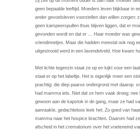
zij zelf op dit moment ouder is dan haar moeder dest
geen bepaalde leeftijd. Moeders leven blijkbaar in
ander gevoelsleven voorstellen dan willen zorgen: zor
geen kampeerspullen thuis blijven liggen, dat er m
gevonden wordt en dat er … Haar moeder was gew
vriendinnetjes. Maar die hadden meestal ook nog ee
uitgestrooid werd in een lavendelveld. Hoe kwam h
Met lichte tegenzin staat ze op en kijkt voor een la
staat er op het labeltje. Het is eigenlijk meer een s
prachtig: die diep paarse ondergrond met daarop 
had mamma iets. Niet dat ze hem vaak droeg; nee hij
gewoon aan de kapstok in de gang, maar ze had v
aanraakte, gedachteloos leek het. Zo goed van haa
mamma naar het hospice brachten. Daarom had ze h
afscheid in het crematorium over het voeteneind va