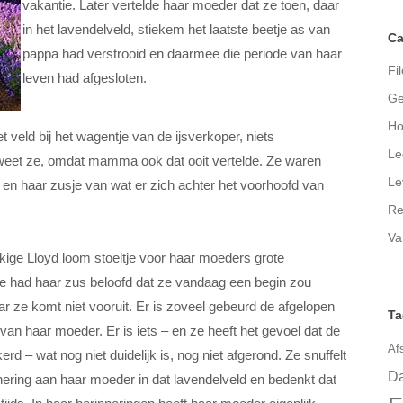
vakantie. Later vertelde haar moeder dat ze toen, daar
in het lavendelveld, stiekem het laatste beetje as van
Ca
pappa had verstrooid en daarmee die periode van haar
Fil
leven had afgesloten.
Ge
Ho
 veld bij het wagentje van de ijsverkoper, niets
Le
 weet ze, omdat mamma ook dat ooit vertelde. Ze waren
Le
j en haar zusje van wat er zich achter het voorhoofd van
Re
Va
kige Lloyd loom stoeltje voor haar moeders grote
 ze had haar zus beloofd dat ze vandaag een begin zou
ze komt niet vooruit. Er is zoveel gebeurd de afgelopen
Ta
van haar moeder. Er is iets – en ze heeft het gevoel dat de
Af
 – wat nog niet duidelijk is, nog niet afgerond. Ze snuffelt
Da
nering aan haar moeder in dat lavendelveld en bedenkt dat