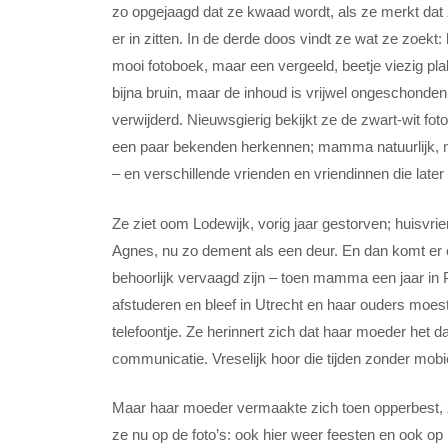
zo opgejaagd dat ze kwaad wordt, als ze merkt dat
er in zitten. In de derde doos vindt ze wat ze zoekt
mooi fotoboek, maar een vergeeld, beetje viezig pl
bijna bruin, maar de inhoud is vrijwel ongeschonden.
verwijderd. Nieuwsgierig bekijkt ze de zwart-wit fot
een paar bekenden herkennen; mamma natuurlijk, ma
– en verschillende vrienden en vriendinnen die later
Ze ziet oom Lodewijk, vorig jaar gestorven; huisvr
Agnes, nu zo dement als een deur. En dan komt er een
behoorlijk vervaagd zijn – toen mamma een jaar in 
afstuderen en bleef in Utrecht en haar ouders moes
telefoontje. Ze herinnert zich dat haar moeder het 
communicatie. Vreselijk hoor die tijden zonder mobie
Maar haar moeder vermaakte zich toen opperbest,
ze nu op de foto’s: ook hier weer feesten en ook op