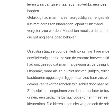
leven waarvan zij en haar zus nauwelijks een idee
hadden.
Gelukkig had mamma een zorgvuldig samengestel
lijst met adressen klaarliggen, opdat er niemand
vergeten zou worden. Misschien moet ze de name
die lijst nog eens goed bekijken.
Onrustig staat ze voor de kledingkast van haar moe
onwillekeurig schrikt ze van de enorme hoeveelheid
had ooit gezegd dat mamma gewoon uit verveling kl
uitspraak, maar als ze nu ziet hoeveel jurkjes, truie
kastdeuren opgeslagen liggen, dan zou haar zus we
gevoel van tekortgeschoten zijn schiet door haar he
Ze besluit het leegruimen van de kast tot later te b
dralen, een gedachte bij haar opgekomen; meer een
kleurenfoto. Die kleren lopen niet weg en ook de ad