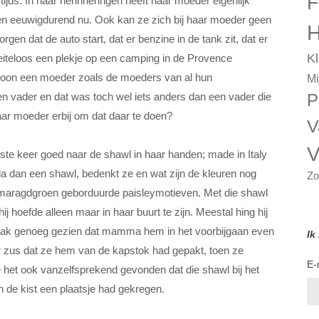
F
ijds. In haar herinneringen heeft haar moeder eigenlijk
 een eeuwigdurend nu. Ook kan ze zich bij haar moeder geen
H
gen dat de auto start, dat er benzine in de tank zit, dat er
Kl
oeiteloos een plekje op een camping in de Provence
oon een moeder zoals de moeders van al hun
Mi
n vader en dat was toch wel iets anders dan een vader die
P
aar moeder erbij om dat daar te doen?
V
V
atste keer goed naar de shawl in haar handen; made in Italy
tola dan een shawl, bedenkt ze en wat zijn de kleuren nog
Zo
smaragdgroen geborduurde paisleymotieven. Met die shawl
 hoefde alleen maar in haar buurt te zijn. Meestal hing hij
aak genoeg gezien dat mamma hem in het voorbijgaan even
Ik
r zus dat ze hem van de kapstok had gepakt, toen ze
E-
et ook vanzelfsprekend gevonden dat die shawl bij het
n de kist een plaatsje had gekregen.