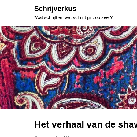
Skip
Schrijverkus
to
'Wat schrijft en wat schrijft gij zoo zeer?'
content
Het verhaal van de sha