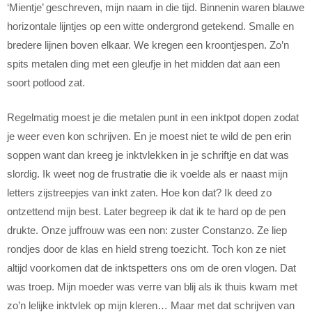
‘Mientje’ geschreven, mijn naam in die tijd. Binnenin waren blauwe
horizontale lijntjes op een witte ondergrond getekend. Smalle en
bredere lijnen boven elkaar. We kregen een kroontjespen. Zo’n
spits metalen ding met een gleufje in het midden dat aan een
soort potlood zat.
Regelmatig moest je die metalen punt in een inktpot dopen zodat
je weer even kon schrijven. En je moest niet te wild de pen erin
soppen want dan kreeg je inktvlekken in je schriftje en dat was
slordig. Ik weet nog de frustratie die ik voelde als er naast mijn
letters zijstreepjes van inkt zaten. Hoe kon dat? Ik deed zo
ontzettend mijn best. Later begreep ik dat ik te hard op de pen
drukte. Onze juffrouw was een non: zuster Constanzo. Ze liep
rondjes door de klas en hield streng toezicht. Toch kon ze niet
altijd voorkomen dat de inktspetters ons om de oren vlogen. Dat
was troep. Mijn moeder was verre van blij als ik thuis kwam met
zo’n lelijke inktvlek op mijn kleren… Maar met dat schrijven van