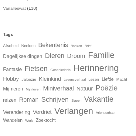
Vanalleswat
(138)
Tags
Bekentenis
Afscheid
Beelden
Boeken
Brief
Familie
Dieren
Droom
Dagelijkse dingen
Herinnering
Fietsen
Fantasie
Geschiedenis
Hobby
Kleinkind
Liefde
Jaloezie
Lezen
Macht
Levensverhaal
Poëzie
Miniverhaal
Natuur
Mijmeren
Mijn leven
Vakantie
Schrijven
Roman
reizen
Slapen
Verlangen
Verdriet
Verandering
Vriendschap
Wandelen
Zoektocht
Werk