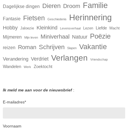
Familie
Dieren
Droom
Dagelijkse dingen
Herinnering
Fietsen
Fantasie
Geschiedenis
Hobby
Kleinkind
Liefde
Jaloezie
Lezen
Macht
Levensverhaal
Poëzie
Miniverhaal
Natuur
Mijmeren
Mijn leven
Vakantie
Schrijven
Roman
reizen
Slapen
Verlangen
Verdriet
Verandering
Vriendschap
Wandelen
Zoektocht
Werk
Ik meld me aan voor de nieuwsbrief
:
E-mailadres
*
Voornaam