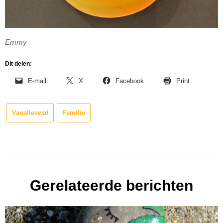
Emmy
Dit delen:
E-mail
X
Facebook
Print
Vanalleswat
Familie
Gerelateerde berichten