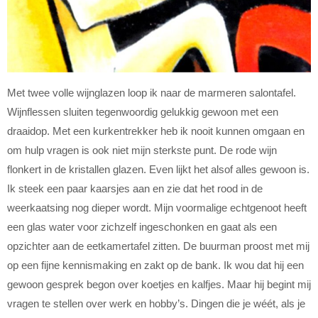
Met twee volle wijnglazen loop ik naar de marmeren salontafel.
Wijnflessen sluiten tegenwoordig gelukkig gewoon met een
draaidop. Met een kurkentrekker heb ik nooit kunnen omgaan en
om hulp vragen is ook niet mijn sterkste punt. De rode wijn
flonkert in de kristallen glazen. Even lijkt het alsof alles gewoon is.
Ik steek een paar kaarsjes aan en zie dat het rood in de
weerkaatsing nog dieper wordt. Mijn voormalige echtgenoot heeft
een glas water voor zichzelf ingeschonken en gaat als een
opzichter aan de eetkamertafel zitten. De buurman proost met mij
op een fijne kennismaking en zakt op de bank. Ik wou dat hij een
gewoon gesprek begon over koetjes en kalfjes. Maar hij begint mij
vragen te stellen over werk en hobby’s. Dingen die je wéét, als je