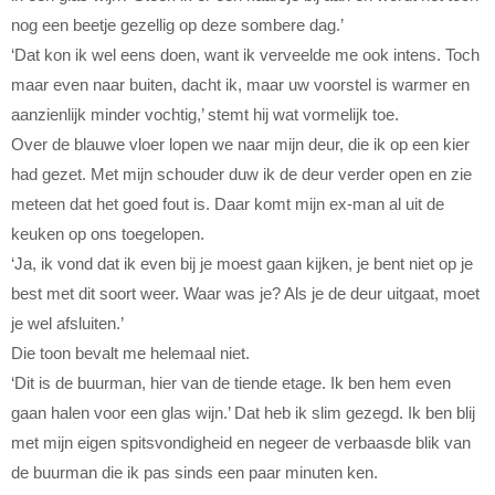
nog een beetje gezellig op deze sombere dag.’
‘Dat kon ik wel eens doen, want ik verveelde me ook intens. Toch
maar even naar buiten, dacht ik, maar uw voorstel is warmer en
aanzienlijk minder vochtig,’ stemt hij wat vormelijk toe.
Over de blauwe vloer lopen we naar mijn deur, die ik op een kier
had gezet. Met mijn schouder duw ik de deur verder open en zie
meteen dat het goed fout is. Daar komt mijn ex-man al uit de
keuken op ons toegelopen.
‘Ja, ik vond dat ik even bij je moest gaan kijken, je bent niet op je
best met dit soort weer. Waar was je? Als je de deur uitgaat, moet
je wel afsluiten.’
Die toon bevalt me helemaal niet.
‘Dit is de buurman, hier van de tiende etage. Ik ben hem even
gaan halen voor een glas wijn.’ Dat heb ik slim gezegd. Ik ben blij
met mijn eigen spitsvondigheid en negeer de verbaasde blik van
de buurman die ik pas sinds een paar minuten ken.