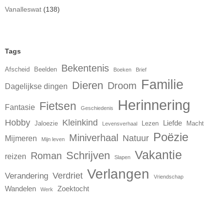
Vanalleswat
(138)
Tags
Bekentenis
Afscheid
Beelden
Boeken
Brief
Familie
Dieren
Droom
Dagelijkse dingen
Herinnering
Fietsen
Fantasie
Geschiedenis
Hobby
Kleinkind
Liefde
Jaloezie
Lezen
Macht
Levensverhaal
Poëzie
Miniverhaal
Natuur
Mijmeren
Mijn leven
Vakantie
Schrijven
Roman
reizen
Slapen
Verlangen
Verdriet
Verandering
Vriendschap
Wandelen
Zoektocht
Werk