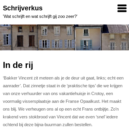
Skip
Schrijverkus
to
'Wat schrijft en wat schrijft gij zoo zeer?'
content
In de rij
‘Bakker Vincent zit meteen als je de deur uit gaat, links; echt een
aanrader’. Dat zinnetje staat in de ‘praktische tips’ die we krijgen
van onze verhuurder van ons vakantiehuisje in Crotoy, een
voormalig vissersplaatsje aan de Franse Opaalkust. Het maakt
ons blij. We verheugen ons al op een echt Frans ontbijtje. Zo’n
krakend vers stokbrood van Vincent dat we even ‘snel’ iedere
ochtend bij deze bijna-buurman zullen bestellen.