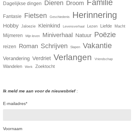
Familie
Dieren
Droom
Dagelijkse dingen
Herinnering
Fietsen
Fantasie
Geschiedenis
Hobby
Kleinkind
Liefde
Jaloezie
Lezen
Macht
Levensverhaal
Poëzie
Miniverhaal
Natuur
Mijmeren
Mijn leven
Vakantie
Schrijven
Roman
reizen
Slapen
Verlangen
Verdriet
Verandering
Vriendschap
Wandelen
Zoektocht
Werk
Ik meld me aan voor de nieuwsbrief
:
E-mailadres
*
Voornaam