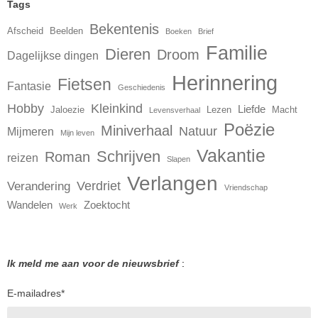
Tags
Bekentenis
Afscheid
Beelden
Boeken
Brief
Familie
Dieren
Droom
Dagelijkse dingen
Herinnering
Fietsen
Fantasie
Geschiedenis
Hobby
Kleinkind
Liefde
Jaloezie
Lezen
Macht
Levensverhaal
Poëzie
Miniverhaal
Natuur
Mijmeren
Mijn leven
Vakantie
Schrijven
Roman
reizen
Slapen
Verlangen
Verdriet
Verandering
Vriendschap
Wandelen
Zoektocht
Werk
Ik meld me aan voor de nieuwsbrief
:
E-mailadres
*