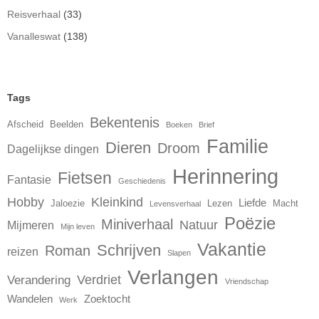
Reisverhaal
(33)
Vanalleswat
(138)
Tags
Bekentenis
Afscheid
Beelden
Boeken
Brief
Familie
Dieren
Droom
Dagelijkse dingen
Herinnering
Fietsen
Fantasie
Geschiedenis
Hobby
Kleinkind
Liefde
Jaloezie
Lezen
Macht
Levensverhaal
Poëzie
Miniverhaal
Natuur
Mijmeren
Mijn leven
Vakantie
Schrijven
Roman
reizen
Slapen
Verlangen
Verdriet
Verandering
Vriendschap
Wandelen
Zoektocht
Werk