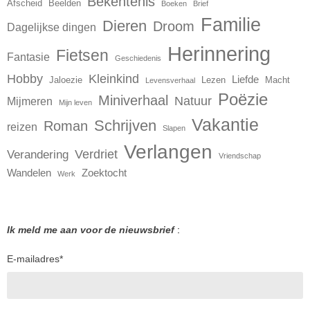
Bekentenis
Afscheid
Beelden
Boeken
Brief
Familie
Dieren
Droom
Dagelijkse dingen
Herinnering
Fietsen
Fantasie
Geschiedenis
Hobby
Kleinkind
Liefde
Jaloezie
Lezen
Macht
Levensverhaal
Poëzie
Miniverhaal
Natuur
Mijmeren
Mijn leven
Vakantie
Schrijven
Roman
reizen
Slapen
Verlangen
Verdriet
Verandering
Vriendschap
Wandelen
Zoektocht
Werk
Ik meld me aan voor de nieuwsbrief
:
E-mailadres
*