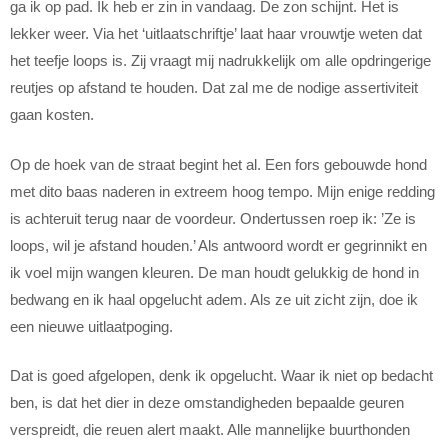
ga ik op pad. Ik heb er zin in vandaag. De zon schijnt. Het is
lekker weer. Via het ‘uitlaatschriftje’ laat haar vrouwtje weten dat
het teefje loops is. Zij vraagt mij nadrukkelijk om alle opdringerige
reutjes op afstand te houden. Dat zal me de nodige assertiviteit
gaan kosten.
Op de hoek van de straat begint het al. Een fors gebouwde hond
met dito baas naderen in extreem hoog tempo. Mijn enige redding
is achteruit terug naar de voordeur. Ondertussen roep ik: ’Ze is
loops, wil je afstand houden.’ Als antwoord wordt er gegrinnikt en
ik voel mijn wangen kleuren. De man houdt gelukkig de hond in
bedwang en ik haal opgelucht adem. Als ze uit zicht zijn, doe ik
een nieuwe uitlaatpoging.
Dat is goed afgelopen, denk ik opgelucht. Waar ik niet op bedacht
ben, is dat het dier in deze omstandigheden bepaalde geuren
verspreidt, die reuen alert maakt. Alle mannelijke buurthonden