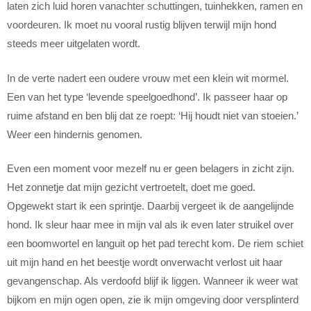
laten zich luid horen vanachter schuttingen, tuinhekken, ramen en
voordeuren. Ik moet nu vooral rustig blijven terwijl mijn hond
steeds meer uitgelaten wordt.
In de verte nadert een oudere vrouw met een klein wit mormel.
Een van het type ‘levende speelgoedhond’. Ik passeer haar op
ruime afstand en ben blij dat ze roept: ‘Hij houdt niet van stoeien.’
Weer een hindernis genomen.
Even een moment voor mezelf nu er geen belagers in zicht zijn.
Het zonnetje dat mijn gezicht vertroetelt, doet me goed.
Opgewekt start ik een sprintje. Daarbij vergeet ik de aangelijnde
hond. Ik sleur haar mee in mijn val als ik even later struikel over
een boomwortel en languit op het pad terecht kom. De riem schiet
uit mijn hand en het beestje wordt onverwacht verlost uit haar
gevangenschap. Als verdoofd blijf ik liggen. Wanneer ik weer wat
bijkom en mijn ogen open, zie ik mijn omgeving door versplinterd