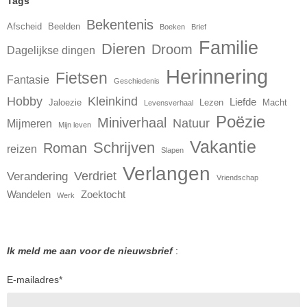
Tags
Bekentenis
Afscheid
Beelden
Boeken
Brief
Familie
Dieren
Droom
Dagelijkse dingen
Herinnering
Fietsen
Fantasie
Geschiedenis
Hobby
Kleinkind
Liefde
Jaloezie
Lezen
Macht
Levensverhaal
Poëzie
Miniverhaal
Natuur
Mijmeren
Mijn leven
Vakantie
Schrijven
Roman
reizen
Slapen
Verlangen
Verdriet
Verandering
Vriendschap
Wandelen
Zoektocht
Werk
Ik meld me aan voor de nieuwsbrief
:
E-mailadres
*