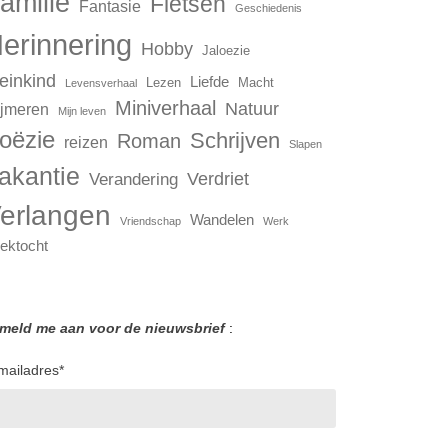
amilie
Fietsen
Fantasie
Geschiedenis
erinnering
Hobby
Jaloezie
einkind
Liefde
Lezen
Macht
Levensverhaal
Miniverhaal
Natuur
jmeren
Mijn leven
oëzie
Schrijven
Roman
reizen
Slapen
akantie
Verdriet
Verandering
erlangen
Wandelen
Vriendschap
Werk
ektocht
 meld me aan voor de nieuwsbrief
:
mailadres
*