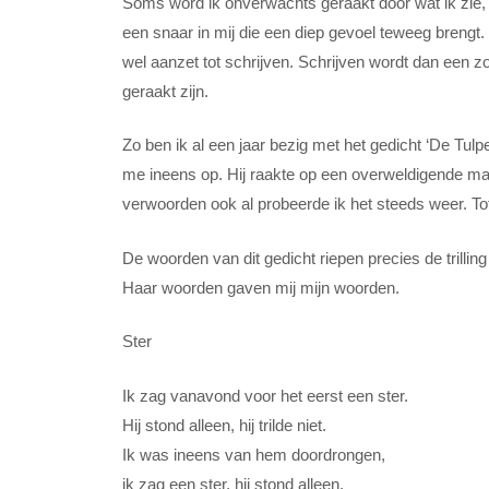
Soms word ik onverwachts geraakt door wat ik zie, l
een snaar in mij die een diep gevoel teweeg breng
wel aanzet tot schrijven. Schrijven wordt dan een z
geraakt zijn.
Zo ben ik al een jaar bezig met het gedicht ‘De Tul
me ineens op. Hij raakte op een overweldigende mani
verwoorden ook al probeerde ik het steeds weer. Tot 
De woorden van dit gedicht riepen precies de trilling
Haar woorden gaven mij mijn woorden.
Ster
Ik zag vanavond voor het eerst een ster.
Hij stond alleen, hij trilde niet.
Ik was ineens van hem doordrongen,
ik zag een ster, hij stond alleen,