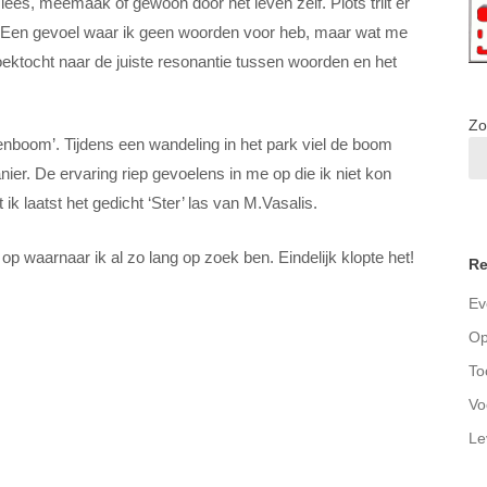
ees, meemaak of gewoon door het leven zelf. Plots trilt er
t. Een gevoel waar ik geen woorden voor heb, maar wat me
oektocht naar de juiste resonantie tussen woorden en het
Zo
penboom’. Tijdens een wandeling in het park viel de boom
er. De ervaring riep gevoelens in me op die ik niet kon
ik laatst het gedicht ‘Ster’ las van M.Vasalis.
 op waarnaar ik al zo lang op zoek ben. Eindelijk klopte het!
Re
Ev
Op
To
Vo
Le