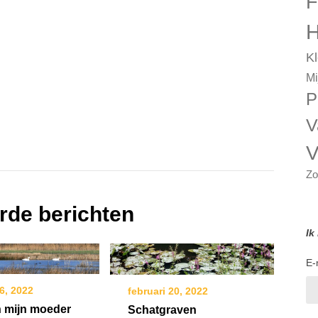
F
H
Kl
Mi
P
V
V
Zo
rde berichten
Ik
E-
16, 2022
februari 20, 2022
n mijn moeder
Schatgraven