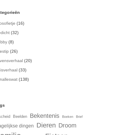
tegorieën
osofietje
(16)
dicht
(32)
bby
(8)
estip
(26)
vensverhaal
(20)
isverhaal
(33)
nalleswat
(138)
gs
Bekentenis
scheid
Beelden
Boeken
Brief
Dieren
Droom
gelijkse dingen