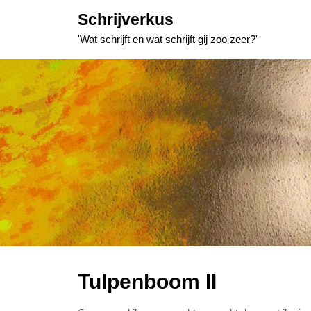
Skip
Schrijverkus
to
'Wat schrijft en wat schrijft gij zoo zeer?'
content
Tulpenboom II