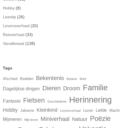
Hobby
(8)
Leestip
(26)
Levensverhaal
(20)
Reisverhaal
(33)
Vanalleswat
(138)
Tags
Bekentenis
Afscheid
Beelden
Boeken
Brief
Familie
Dieren
Droom
Dagelijkse dingen
Herinnering
Fietsen
Fantasie
Geschiedenis
Hobby
Kleinkind
Liefde
Jaloezie
Lezen
Macht
Levensverhaal
Poëzie
Miniverhaal
Natuur
Mijmeren
Mijn leven