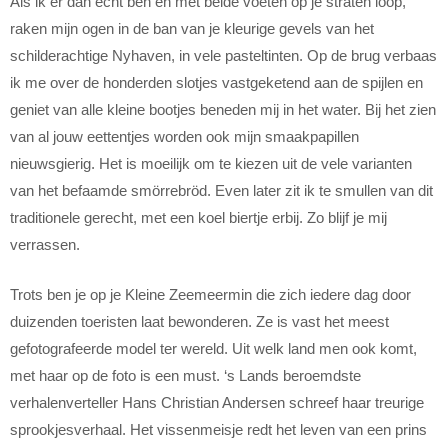
Als ik er dan echt ben en met beide voeten op je straten loop,
raken mijn ogen in de ban van je kleurige gevels van het
schilderachtige Nyhaven, in vele pasteltinten. Op de brug verbaas
ik me over de honderden slotjes vastgeketend aan de spijlen en
geniet van alle kleine bootjes beneden mij in het water. Bij het zien
van al jouw eettentjes worden ook mijn smaakpapillen
nieuwsgierig. Het is moeilijk om te kiezen uit de vele varianten
van het befaamde smörrebröd. Even later zit ik te smullen van dit
traditionele gerecht, met een koel biertje erbij. Zo blijf je mij
verrassen.
Trots ben je op je Kleine Zeemeermin die zich iedere dag door
duizenden toeristen laat bewonderen. Ze is vast het meest
gefotografeerde model ter wereld. Uit welk land men ook komt,
met haar op de foto is een must. ‘s Lands beroemdste
verhalenverteller Hans Christian Andersen schreef haar treurige
sprookjesverhaal. Het vissenmeisje redt het leven van een prins