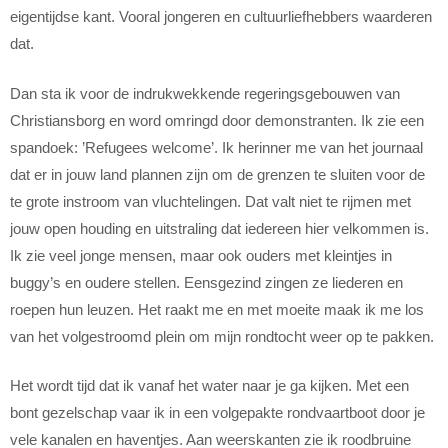
eigentijdse kant. Vooral jongeren en cultuurliefhebbers waarderen
dat.
Dan sta ik voor de indrukwekkende regeringsgebouwen van
Christiansborg en word omringd door demonstranten. Ik zie een
spandoek: ’Refugees welcome’. Ik herinner me van het journaal
dat er in jouw land plannen zijn om de grenzen te sluiten voor de
te grote instroom van vluchtelingen. Dat valt niet te rijmen met
jouw open houding en uitstraling dat iedereen hier velkommen is.
Ik zie veel jonge mensen, maar ook ouders met kleintjes in
buggy’s en oudere stellen. Eensgezind zingen ze liederen en
roepen hun leuzen. Het raakt me en met moeite maak ik me los
van het volgestroomd plein om mijn rondtocht weer op te pakken.
Het wordt tijd dat ik vanaf het water naar je ga kijken. Met een
bont gezelschap vaar ik in een volgepakte rondvaartboot door je
vele kanalen en haventjes. Aan weerskanten zie ik roodbruine