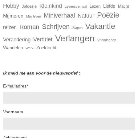
Hobby
Kleinkind
Liefde
Jaloezie
Lezen
Macht
Levensverhaal
Poëzie
Miniverhaal
Natuur
Mijmeren
Mijn leven
Vakantie
Schrijven
Roman
reizen
Slapen
Verlangen
Verdriet
Verandering
Vriendschap
Wandelen
Zoektocht
Werk
Ik meld me aan voor de nieuwsbrief
:
E-mailadres
*
Voornaam
Achternaam