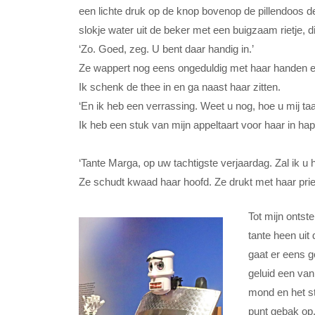
een lichte druk op de knop bovenop de pillendoos d
slokje water uit de beker met een buigzaam rietje, di
‘Zo. Goed, zeg. U bent daar handig in.’
Ze wappert nog eens ongeduldig met haar handen en
Ik schenk de thee in en ga naast haar zitten.
‘En ik heb een verrassing. Weet u nog, hoe u mij ta
Ik heb een stuk van mijn appeltaart voor haar in ha
‘Tante Marga, op uw tachtigste verjaardag. Zal ik u 
Ze schudt kwaad haar hoofd. Ze drukt met haar priem
Tot mijn ontste
tante heen uit
gaat er eens g
geluid een van
mond en het st
punt gebak op. 