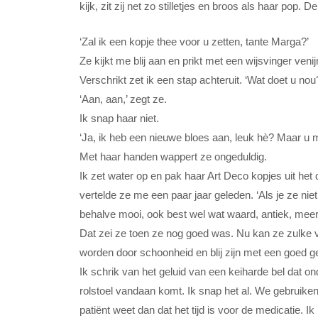
kijk, zit zij net zo stilletjes en broos als haar pop. D
‘Zal ik een kopje thee voor u zetten, tante Marga?’
Ze kijkt me blij aan en prikt met een wijsvinger veni
Verschrikt zet ik een stap achteruit. ‘Wat doet u nou
‘Aan, aan,’ zegt ze.
Ik snap haar niet.
‘Ja, ik heb een nieuwe bloes aan, leuk hè? Maar u 
Met haar handen wappert ze ongeduldig.
Ik zet water op en pak haar Art Deco kopjes uit het d
vertelde ze me een paar jaar geleden. ‘Als je ze niet
behalve mooi, ook best wel wat waard, antiek, mee
Dat zei ze toen ze nog goed was. Nu kan ze zulke v
worden door schoonheid en blij zijn met een goed ge
Ik schrik van het geluid van een keiharde bel dat o
rolstoel vandaan komt. Ik snap het al. We gebruiken
patiënt weet dan dat het tijd is voor de medicatie. I