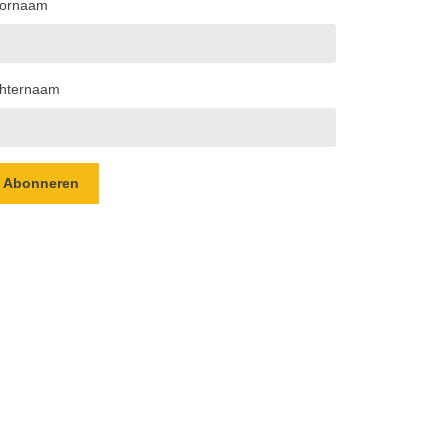
ornaam
hternaam
Abonneren