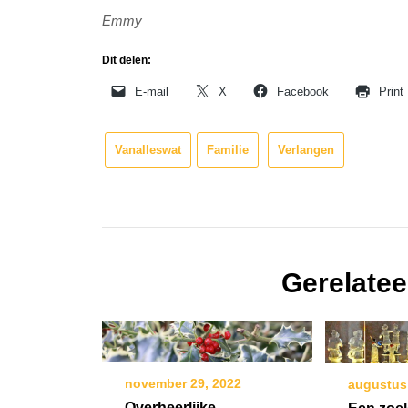
Emmy
Dit delen:
E-mail
X
Facebook
Print
Vanalleswat
Familie
Verlangen
Gerelatee
november 29, 2022
augustus
Overheerlijke