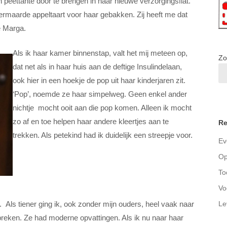
peettante door te brengen in haar nieuwe verzorgingsflat.
vermaarde appeltaart voor haar gebakken. Zij heeft me dat
te Marga.
Als ik haar kamer binnenstap, valt het mij meteen op,
Zo
dat net als in haar huis aan de deftige Insulindelaan,
ook hier in een hoekje de pop uit haar kinderjaren zit.
‘Pop’, noemde ze haar simpelweg. Geen enkel ander
nichtje mocht ooit aan die pop komen. Alleen ik mocht
zo af en toe helpen haar andere kleertjes aan te
Re
trekken. Als petekind had ik duidelijk een streepje voor.
Ev
Op
To
Vo
Le
e. Als tiener ging ik, ook zonder mijn ouders, heel vaak naar
preken. Ze had moderne opvattingen. Als ik nu naar haar