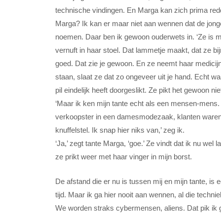
technische vindingen. En Marga kan zich prima red
Marga? Ik kan er maar niet aan wennen dat de jon
noemen. Daar ben ik gewoon ouderwets in. ‘Ze is m
vernuft in haar stoel. Dat lammetje maakt, dat ze b
goed. Dat zie je gewoon. En ze neemt haar medicijn
staan, slaat ze dat zo ongeveer uit je hand. Echt w
pil eindelijk heeft doorgeslikt. Ze pikt het gewoon nie
‘Maar ik ken mijn tante echt als een mensen-mens. 
verkoopster in een damesmodezaak, klanten waren 
knuffelstel. Ik snap hier niks van,’ zeg ik.
‘Ja,’ zegt tante Marga, ‘goe.’ Ze vindt dat ik nu we
ze prikt weer met haar vinger in mijn borst.
De afstand die er nu is tussen mij en mijn tante, is 
tijd. Maar ik ga hier nooit aan wennen, al die tech
We worden straks cybermensen, aliens. Dat pik ik 