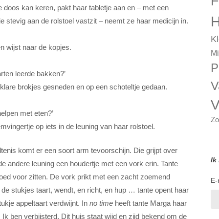
F
e doos kan keren, pakt haar tabletje aan en – met een
H
e stevig aan de rolstoel vastzit – neemt ze haar medicijn in.
Kl
 wijst naar de kopjes.
Mi
P
arten leerde bakken?’
V
pklare brokjes gesneden en op een schoteltje gedaan.
V
helpen met eten?’
Zo
vingertje op iets in de leuning van haar rolstoel.
ltenis komt er een soort arm tevoorschijn. Die grijpt over
Ik
 de andere leuning een houdertje met een vork erin. Tante
oed voor zitten. De vork prikt met een zacht zoemend
E-
 de stukjes taart, wendt, en richt, en hup … tante opent haar
ukje appeltaart verdwijnt. In
no time
heeft tante Marga haar
Ik ben verbijsterd. Dit huis staat wijd en zijd bekend om de