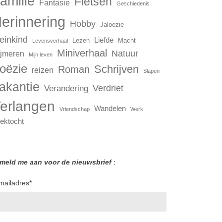
amilie
Fietsen
Fantasie
Geschiedenis
erinnering
Hobby
Jaloezie
einkind
Liefde
Lezen
Macht
Levensverhaal
Miniverhaal
Natuur
jmeren
Mijn leven
oëzie
Schrijven
Roman
reizen
Slapen
akantie
Verdriet
Verandering
erlangen
Wandelen
Vriendschap
Werk
ektocht
 meld me aan voor de nieuwsbrief
:
mailadres
*