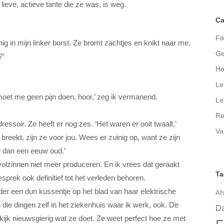
e lieve, actieve tante die ze was, is weg.
Ca
Fil
jnig in mijn linker borst. Ze bromt zachtjes en knikt naar me.
Ge
?’
Ho
Le
moet me geen pijn doen, hoor,’ zeg ik vermanend.
Le
Re
ressoir. Ze heeft er nog zes. ‘Het waren er ooit twaalf,’
Va
 breekt, zijn ze voor jou. Wees er zuinig op, want ze zijn
r dan een eeuw oud.’
olzinnen niet meer produceren. En ik vrees dat geraakt
Ta
sprek ook definitief tot het verleden behoren.
nder een dun kussentje op het blad van haar elektrische
Af
 die dingen zelf in het ziekenhuis waar ik werk, ook. De
Da
k kijk nieuwsgierig wat ze doet. Ze weet perfect hoe ze met