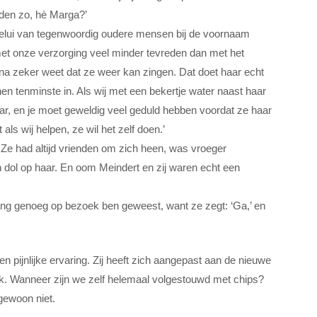
den zo, hè Marga?’
gelui van tegenwoordig oudere mensen bij de voornaam
et onze verzorging veel minder tevreden dan met het
ijna zeker weet dat ze weer kan zingen. Dat doet haar echt
en tenminste in. Als wij met een bekertje water naast haar
aar, en je moet geweldig veel geduld hebben voordat ze haar
t als wij helpen, ze wil het zelf doen.’
Ze had altijd vrienden om zich heen, was vroeger
dol op haar. En oom Meindert en zij waren echt een
l lang genoeg op bezoek ben geweest, want ze zegt: ‘Ga,’ en
een pijnlijke ervaring. Zij heeft zich aangepast aan de nieuwe
niek. Wanneer zijn we zelf helemaal volgestouwd met chips?
gewoon niet.