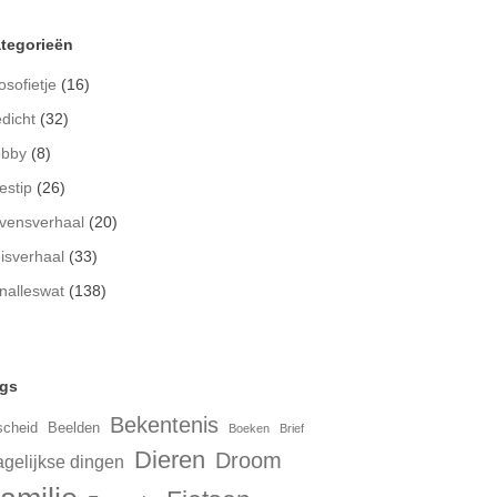
tegorieën
osofietje
(16)
dicht
(32)
bby
(8)
estip
(26)
vensverhaal
(20)
isverhaal
(33)
nalleswat
(138)
gs
Bekentenis
scheid
Beelden
Boeken
Brief
Dieren
Droom
gelijkse dingen