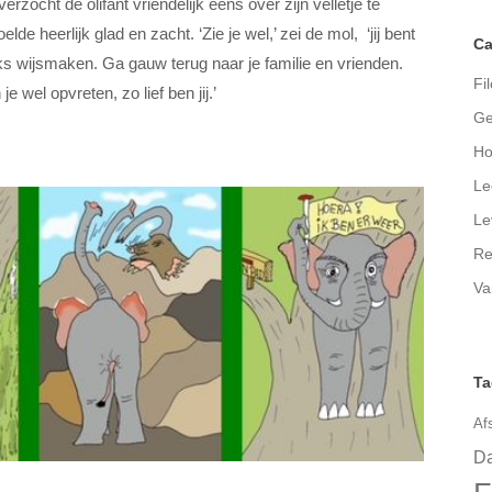
rzocht de olifant vriendelijk eens over zijn velletje te
lde heerlijk glad en zacht. ‘Zie je wel,’ zei de mol, ‘jij bent
Ca
iks wijsmaken. Ga gauw terug naar je familie en vrienden.
Fil
e wel opvreten, zo lief ben jij.’
Ge
Ho
Le
Le
Re
Va
Ta
Af
Da