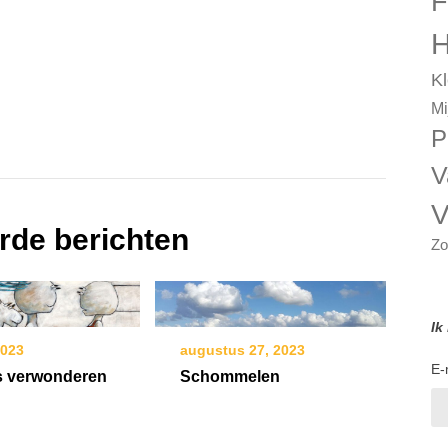
F
H
Kl
Mi
P
V
V
rde berichten
Zo
Ik
augustus 27, 2023
2023
E-
Schommelen
is verwonderen