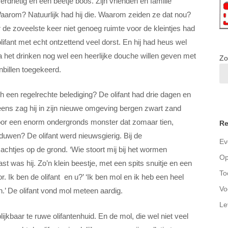
rdrietig en een beetje boos. Zijn vrienden en familie
aarom? Natuurlijk had hij die. Waarom zeiden ze dat nou?
r de zoveelste keer niet genoeg ruimte voor de kleintjes had
ifant met echt ontzettend veel dorst. En hij had heus wel
a het drinken nog wel een heerlijke douche willen geven met
Zo
enbillen toegekeerd.
 een regelrechte belediging? De olifant had drie dagen en
eens zag hij in zijn nieuwe omgeving bergen zwart zand
oor een enorm ondergronds monster dat zomaar tien,
Re
 duwen? De olifant werd nieuwsgierig. Bij de
Ev
achtjes op de grond. ‘Wie stoort mij bij het wormen
Op
ast was hij. Zo’n klein beestje, met een spits snuitje en een
To
r. Ik ben de olifant en u?’ ‘Ik ben mol en ik heb een heel
Vo
n.’ De olifant vond mol meteen aardig.
Le
blijkbaar te ruwe olifantenhuid. En de mol, die wel niet veel