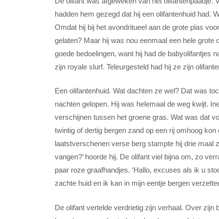
De olifant was afgeweken van het olifantenpaadje. Ve
hadden hem gezegd dat hij een olifantenhuid had. W
Omdat hij bij het avondritueel aan de grote plas voo
gelaten? Maar hij was nou eenmaal een hele grote ol
goede bedoelingen, want hij had de babyolifantjes n
zijn royale slurf. Teleurgesteld had hij ze zijn olifant
Een olifantenhuid. Wat dachten ze wel? Dat was toch
nachten gelopen. Hij was helemaal de weg kwijt. In
verschijnen tussen het groene gras. Wat was dat v
twintig of dertig bergen zand op een rij omhoog kon
laatstverschenen verse berg stampte hij drie maal z
vangen?’ hoorde hij. De olifant viel bijna om, zo verr
paar roze graafhandjes. ‘Hallo, excuses als ik u stoo
zachte huid en ik kan in mijn eentje bergen verzette
De olifant vertelde verdrietig zijn verhaal. Over zijn 