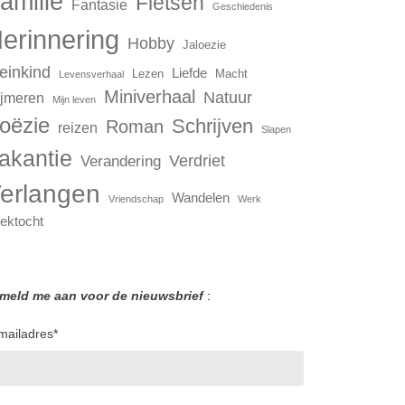
amilie
Fietsen
Fantasie
Geschiedenis
erinnering
Hobby
Jaloezie
einkind
Liefde
Lezen
Macht
Levensverhaal
Miniverhaal
Natuur
jmeren
Mijn leven
oëzie
Schrijven
Roman
reizen
Slapen
akantie
Verdriet
Verandering
erlangen
Wandelen
Vriendschap
Werk
ektocht
 meld me aan voor de nieuwsbrief
:
mailadres
*