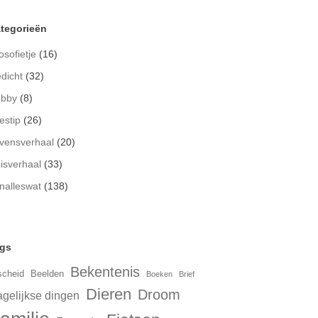
tegorieën
osofietje
(16)
dicht
(32)
bby
(8)
estip
(26)
vensverhaal
(20)
isverhaal
(33)
nalleswat
(138)
gs
Bekentenis
scheid
Beelden
Boeken
Brief
Dieren
Droom
gelijkse dingen