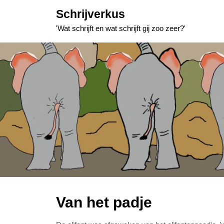
Skip
Schrijverkus
to
'Wat schrijft en wat schrijft gij zoo zeer?'
content
Van het padje