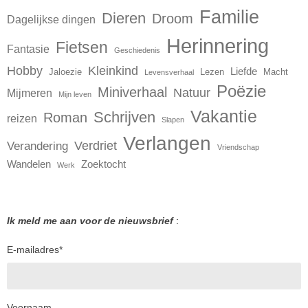
Familie
Dieren
Droom
Dagelijkse dingen
Herinnering
Fietsen
Fantasie
Geschiedenis
Hobby
Kleinkind
Liefde
Jaloezie
Lezen
Macht
Levensverhaal
Poëzie
Miniverhaal
Natuur
Mijmeren
Mijn leven
Vakantie
Schrijven
Roman
reizen
Slapen
Verlangen
Verdriet
Verandering
Vriendschap
Wandelen
Zoektocht
Werk
Ik meld me aan voor de nieuwsbrief
:
E-mailadres
*
Voornaam