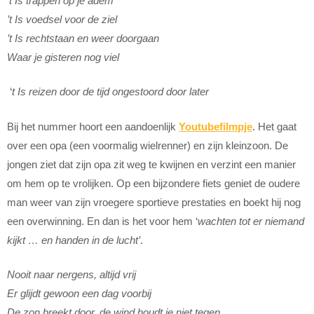
’t Is trappen op je adem
’t Is voedsel voor de ziel
’t Is rechtstaan en weer doorgaan
Waar je gisteren nog viel
‘
t Is reizen door de tijd ongestoord door later
Bij het nummer hoort een aandoenlijk
Youtubefilmpje
. Het gaat
over een opa (een voormalig wielrenner) en zijn kleinzoon. De
jongen ziet dat zijn opa zit weg te kwijnen en verzint een manier
om hem op te vrolijken. Op een bijzondere fiets geniet de oudere
man weer van zijn vroegere sportieve prestaties en boekt hij nog
een overwinning. En dan is het voor hem ‘
wachten tot er niemand
kijkt … en handen in de lucht’
.
Nooit naar nergens, altijd vrij
Er glijdt gewoon een dag voorbij
De zon breekt door, de wind houdt je niet tegen