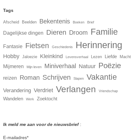
Tags
Bekentenis
Afscheid
Beelden
Boeken
Brief
Familie
Dieren
Droom
Dagelijkse dingen
Herinnering
Fietsen
Fantasie
Geschiedenis
Hobby
Kleinkind
Liefde
Jaloezie
Lezen
Macht
Levensverhaal
Poëzie
Miniverhaal
Natuur
Mijmeren
Mijn leven
Vakantie
Schrijven
Roman
reizen
Slapen
Verlangen
Verdriet
Verandering
Vriendschap
Wandelen
Zoektocht
Werk
Ik meld me aan voor de nieuwsbrief
:
E-mailadres
*