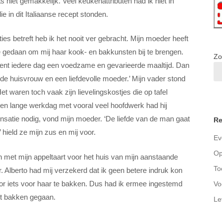
 niet gemakkelijk. Veel keukenattributen had ik niet in
 in dit Italiaanse recept stonden.
ies betreft heb ik het nooit ver gebracht. Mijn moeder heeft
e gedaan om mij haar kook- en bakkunsten bij te brengen.
Zo
ient iedere dag een voedzame en gevarieerde maaltijd. Dan
de huisvrouw en een liefdevolle moeder.’ Mijn vader stond
 Het waren toch vaak zijn lievelingskostjes die op tafel
n lange werkdag met vooral veel hoofdwerk had hij
pensatie nodig, vond mijn moeder. ‘De liefde van de man gaat
Re
 hield ze mijn zus en mij voor.
Ev
Op
n met mijn appeltaart voor het huis van mijn aanstaande
To
Alberto had mij verzekerd dat ik geen betere indruk kon
r iets voor haar te bakken. Dus had ik ermee ingestemd
Vo
t bakken gegaan.
Le