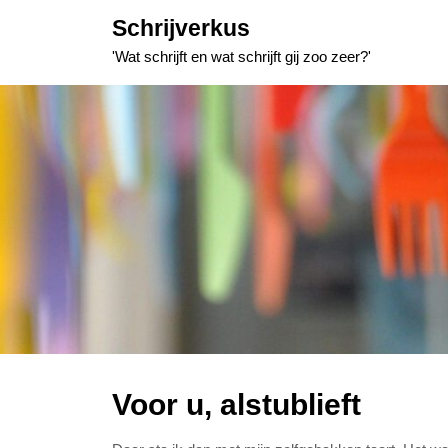
Skip
Schrijverkus
to
'Wat schrijft en wat schrijft gij zoo zeer?'
content
Voor u, alstublieft