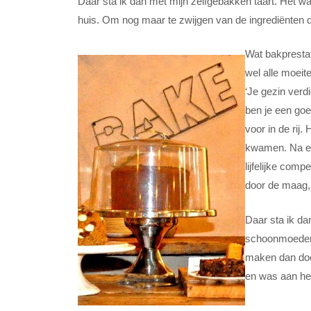
Daar sta ik dan met mijn zelfgebakken taart. Het was
huis. Om nog maar te zwijgen van de ingrediënten die
Wat bakprestat
wel alle moeit
‘Je gezin verd
ben je een goe
voor in de rij.
kwamen. Na ee
lijfelijke com
door de maag,’
Daar sta ik da
schoonmoeder. 
maken dan doo
en was aan he