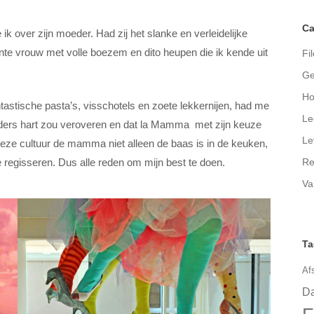
Ca
k over zijn moeder. Had zij het slanke en verleidelijke
nte vrouw met volle boezem en dito heupen die ik kende uit
Fil
Ge
Ho
ntastische pasta’s, visschotels en zoete lekkernijen, had me
Le
oeders hart zou veroveren en dat la Mamma met zijn keuze
Le
deze cultuur de mamma niet alleen de baas is in de keuken,
Re
 regisseren. Dus alle reden om mijn best te doen.
Va
Ta
Af
Da