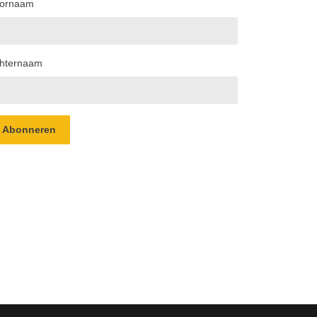
ornaam
hternaam
Abonneren