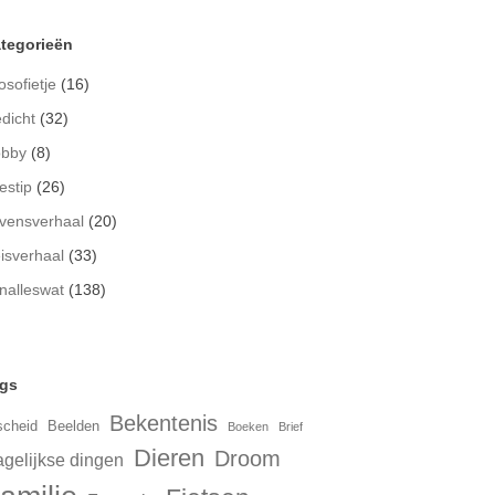
tegorieën
osofietje
(16)
dicht
(32)
bby
(8)
estip
(26)
vensverhaal
(20)
isverhaal
(33)
nalleswat
(138)
gs
Bekentenis
scheid
Beelden
Boeken
Brief
Dieren
Droom
gelijkse dingen