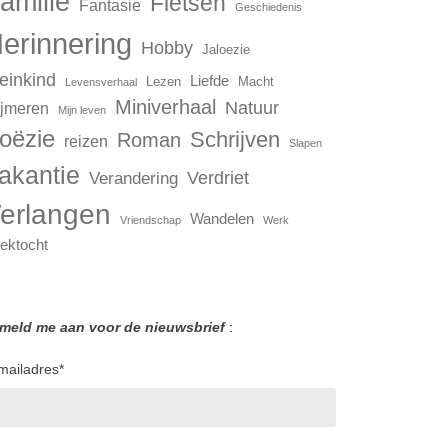
amilie
Fietsen
Fantasie
Geschiedenis
erinnering
Hobby
Jaloezie
einkind
Liefde
Lezen
Macht
Levensverhaal
Miniverhaal
Natuur
jmeren
Mijn leven
oëzie
Schrijven
Roman
reizen
Slapen
akantie
Verdriet
Verandering
erlangen
Wandelen
Vriendschap
Werk
ektocht
 meld me aan voor de nieuwsbrief
:
mailadres
*