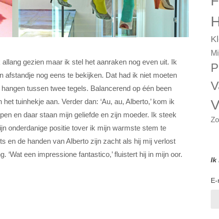
F
H
Kl
Mi
k allang gezien maar ik stel het aanraken nog even uit. Ik
P
n afstandje nog eens te bekijken. Dat had ik niet moeten
V
ft hangen tussen twee tegels. Balancerend op één been
V
het tuinhekje aan. Verder dan: ‘Au, au, Alberto,’ kom ik
pen en daar staan mijn geliefde en zijn moeder. Ik steek
Zo
ijn onderdanige positie tover ik mijn warmste stem te
ts en de handen van Alberto zijn zacht als hij mij verlost
. ‘Wat een impressione fantastico,’ fluistert hij in mijn oor.
Ik
E-