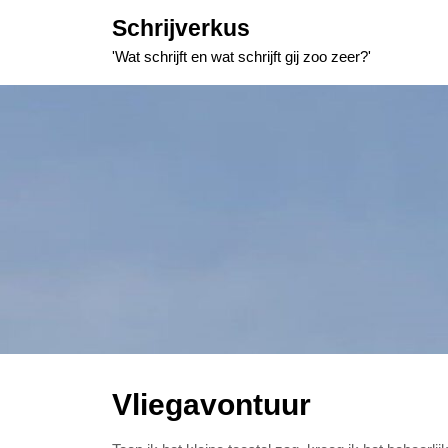
Skip
Schrijverkus
to
'Wat schrijft en wat schrijft gij zoo zeer?'
content
Vliegavontuur