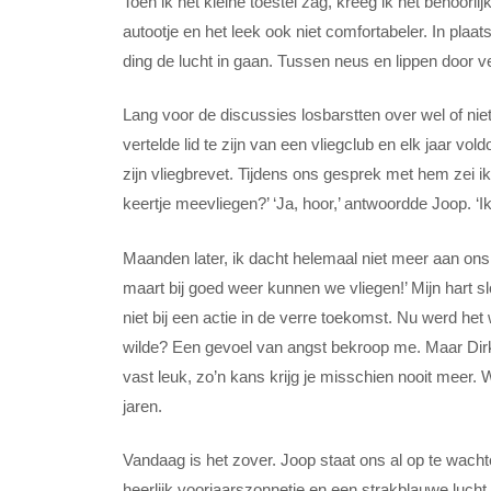
Toen ik het kleine toestel zag, kreeg ik het behoorl
autootje en het leek ook niet comfortabeler. In plaa
ding de lucht in gaan. Tussen neus en lippen door v
Lang voor de discussies losbarstten over wel of ni
vertelde lid te zijn van een vliegclub en elk jaar 
zijn vliegbrevet. Tijdens ons gesprek met hem zei ik
keertje meevliegen?’ ‘Ja, hoor,’ antwoordde Joop. ‘I
Maanden later, ik dacht helemaal niet meer aan on
maart bij goed weer kunnen we vliegen!’ Mijn hart s
niet bij een actie in de verre toekomst. Nu werd het
wilde? Een gevoel van angst bekroop me. Maar Dirk 
vast leuk, zo’n kans krijg je misschien nooit meer. W
jaren.
Vandaag is het zover. Joop staat ons al op te wac
heerlijk voorjaarszonnetje en een strakblauwe lucht.