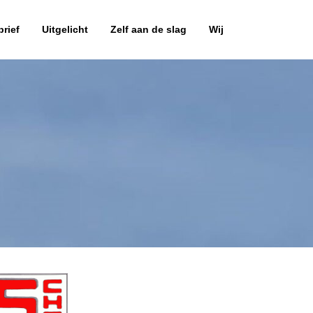
rief
Uitgelicht
Zelf aan de slag
Wij