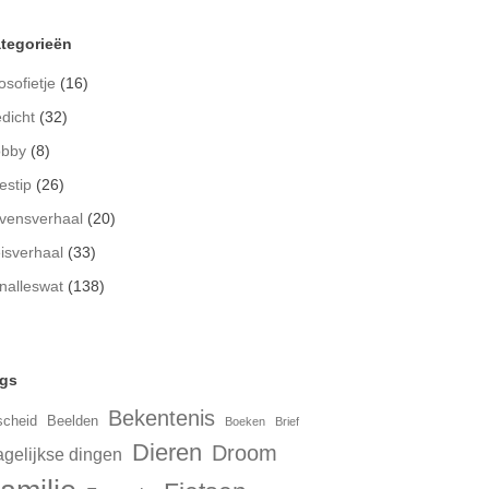
tegorieën
osofietje
(16)
dicht
(32)
bby
(8)
estip
(26)
vensverhaal
(20)
isverhaal
(33)
nalleswat
(138)
gs
Bekentenis
scheid
Beelden
Boeken
Brief
Dieren
Droom
gelijkse dingen