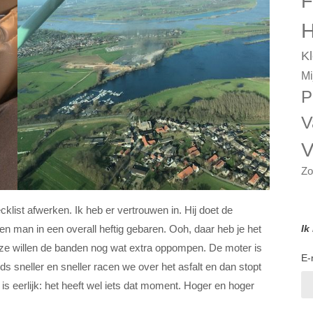
F
H
Kl
Mi
P
V
V
Zo
ecklist afwerken. Ik heb er vertrouwen in. Hij doet de
Ik
k een man in een overall heftig gebaren. Ooh, daar heb je het
st: ze willen de banden nog wat extra oppompen. De moter is
E-
 sneller en sneller racen we over het asfalt en dan stopt
is eerlijk: het heeft wel iets dat moment. Hoger en hoger