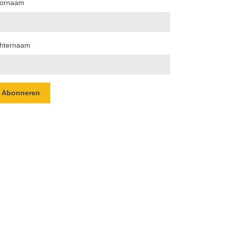
ornaam
hternaam
Abonneren