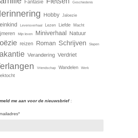
amilie
Fietsen
Fantasie
Geschiedenis
erinnering
Hobby
Jaloezie
einkind
Liefde
Lezen
Macht
Levensverhaal
Miniverhaal
Natuur
jmeren
Mijn leven
oëzie
Schrijven
Roman
reizen
Slapen
akantie
Verdriet
Verandering
erlangen
Wandelen
Vriendschap
Werk
ektocht
 meld me aan voor de nieuwsbrief
:
mailadres
*