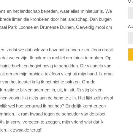
Vo
ons en het landschap beneden, waar alles miniatuur is. We
e brede linten die kronkelen door het landschap. Dan buigen
Ac
tionaal Park Loonse en Drunense Duinen. Geweldig mooi om
gen, zodat we dat ook van bovenaf kunnen zien. Joop draait
dat we er zijn. Ik pak mijn mobiel om foto’s te maken. Op
chuine bocht en begint hevig te schudden. De vleugels van
it om en mijn mobiele telefoon vliegt uit mijn hand. Ik graai
van het toestel krijg ik het niet te pakken. Om de
stig te blijven ademen: in, uit, in, uit. Rustig blijven,
n voorin lijkt niets aan de hand te zijn. Het lijkt zelfs alsof
enlijk wel hoe benauwd ik het heb? Eindelijk komt er een
mhalen. Ik ram kwaad tegen de schouder van de piloot:
h, ja sorry, vergeten te zeggen, mijn vriend wist dat ik
en. Ik zwaaide terug!’