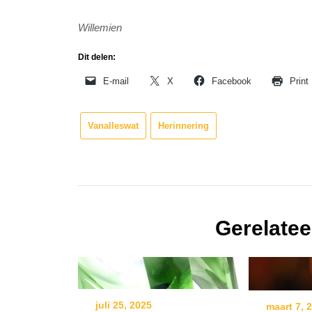
Willemien
Dit delen:
E-mail
X
Facebook
Print
Vanalleswat
Herinnering
Gerelatee
juli 25, 2025
maart 7, 