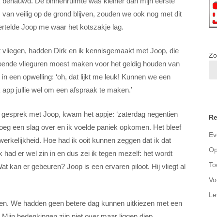
ijk benauwd. De binnenruimte was kleiner dan mijn eerste
ts van veilig op de grond blijven, zouden we ook nog met dit
ertelde Joop me waar het kotszakje lag.
et vliegen, hadden Dirk en ik kennisgemaakt met Joop, die
Zo
voldoende vlieguren moest maken voor het geldig houden van
 in een opwelling: ‘oh, dat lijkt me leuk! Kunnen we een
k app jullie wel om een afspraak te maken.’
s gesprek met Joop, kwam het appje: ‘zaterdag negentien
Re
loeg een slag over en ik voelde paniek opkomen. Het bleef
Ev
 werkelijkheid. Hoe had ik ooit kunnen zeggen dat ik dat
Op
had er wel zin in en dus zei ik tegen mezelf: het wordt
To
at kan er gebeuren? Joop is een ervaren piloot. Hij vliegt al
Vo
Le
hten. We hadden geen betere dag kunnen uitkiezen met een
 Mijn bedenkingen zijn niet over maar liggen diep