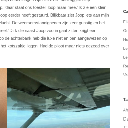
p, ‘daar staat ons toestel, loop maar mee.’ Ik zie een klein
Ca
 Joop eerder heeft gestuurd. Blijkbaar ziet Joop iets aan mijn
Fil
 vlucht. De weersomstandigheden zijn zeer gunstig en het
l.’ Dirk die naast Joop voorin gaat zitten krijgt een
Ge
k, op de achterbank heb die luxe niet en ben aangewezen op
Ho
ie het kotszakje liggen. Had de piloot maar niets gezegd over
Le
Le
Re
Va
Ta
Af
Da