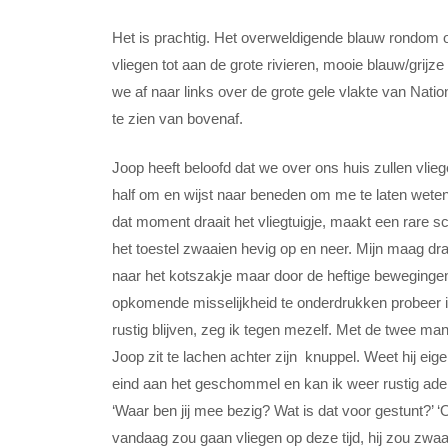
Het is prachtig. Het overweldigende blauw rondom 
vliegen tot aan de grote rivieren, mooie blauw/grijz
we af naar links over de grote gele vlakte van Na
te zien van bovenaf.
Joop heeft beloofd dat we over ons huis zullen vlie
half om en wijst naar beneden om me te laten weten 
dat moment draait het vliegtuigje, maakt een rare s
het toestel zwaaien hevig op en neer. Mijn maag draa
naar het kotszakje maar door de heftige bewegingen 
opkomende misselijkheid te onderdrukken probeer ik ru
rustig blijven, zeg ik tegen mezelf. Met de twee manne
Joop zit te lachen achter zijn knuppel. Weet hij eig
eind aan het geschommel en kan ik weer rustig ade
‘Waar ben jij mee bezig? Wat is dat voor gestunt?’ ‘O
vandaag zou gaan vliegen op deze tijd, hij zou zwaai