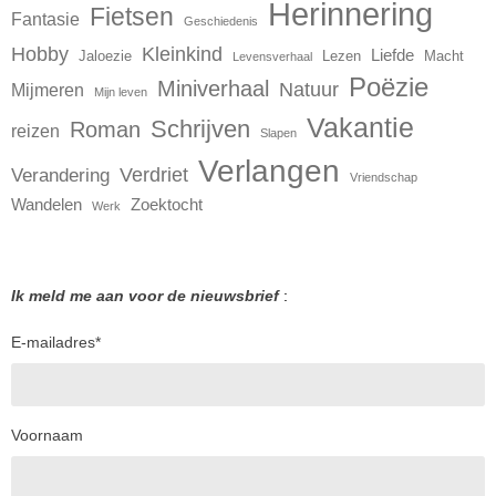
Herinnering
Fietsen
Fantasie
Geschiedenis
Hobby
Kleinkind
Liefde
Jaloezie
Lezen
Macht
Levensverhaal
Poëzie
Miniverhaal
Natuur
Mijmeren
Mijn leven
Vakantie
Schrijven
Roman
reizen
Slapen
Verlangen
Verdriet
Verandering
Vriendschap
Wandelen
Zoektocht
Werk
Ik meld me aan voor de nieuwsbrief
:
E-mailadres
*
Voornaam