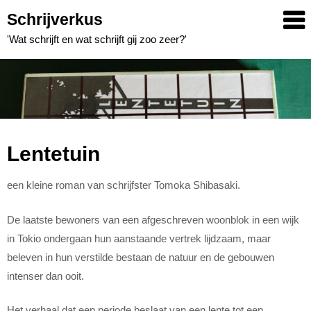
Skip
Schrijverkus
to
'Wat schrijft en wat schrijft gij zoo zeer?'
content
Lentetuin
een kleine roman van schrijfster Tomoka Shibasaki.
De laatste bewoners van een afgeschreven woonblok in een wijk
in Tokio ondergaan hun aanstaande vertrek lijdzaam, maar
beleven in hun verstilde bestaan de natuur en de gebouwen
intenser dan ooit.
Het verhaal dat een periode beslaat van een lente tot een