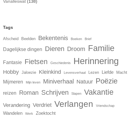
Vanalleswat
(138)
Tags
Bekentenis
Afscheid
Beelden
Boeken
Brief
Familie
Dieren
Droom
Dagelijkse dingen
Herinnering
Fietsen
Fantasie
Geschiedenis
Hobby
Kleinkind
Liefde
Jaloezie
Lezen
Macht
Levensverhaal
Poëzie
Miniverhaal
Natuur
Mijmeren
Mijn leven
Vakantie
Schrijven
Roman
reizen
Slapen
Verlangen
Verdriet
Verandering
Vriendschap
Wandelen
Zoektocht
Werk