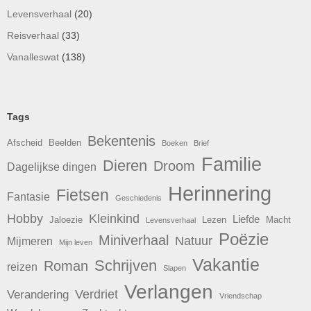
Levensverhaal
(20)
Reisverhaal
(33)
Vanalleswat
(138)
Tags
Bekentenis
Afscheid
Beelden
Boeken
Brief
Familie
Dieren
Droom
Dagelijkse dingen
Herinnering
Fietsen
Fantasie
Geschiedenis
Hobby
Kleinkind
Liefde
Jaloezie
Lezen
Macht
Levensverhaal
Poëzie
Miniverhaal
Natuur
Mijmeren
Mijn leven
Vakantie
Schrijven
Roman
reizen
Slapen
Verlangen
Verdriet
Verandering
Vriendschap